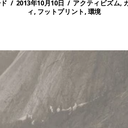
ード
/
2013年10月10日
/
アクティビズム
,
ィ
,
フットプリント
,
環境