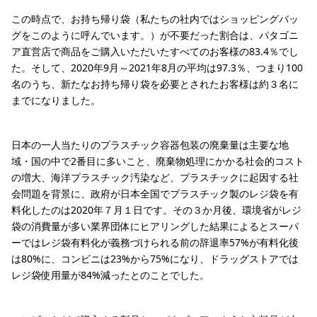
この時点で、お持ち帰り袋（私たちの社内ではショッピングバッ
グをこのように呼んでいます。）が不要だった割合は、パタゴニ
ア直営店で商品をご購入いただいたすべてのお客様の83.4％でし
た。そして、2020年9月～2021年8月の平均は97.3％、つまり100
名のうち、新たなお持ち帰り袋を必要とされたお客様は約３名に
までになりました。
日本の一人当たりのプラスチック容器包装の廃棄量は主要な地
域・国の中で2番目に多いこと、廃棄物処理にかかる社会的コスト
の増大、海洋プラスチック汚染など、プラスチックに起因する社
会問題を背景に、政府が日本全国でプラスチック製のレジ袋を有
料化したのは2020年７月１日です。その３か月後、環境省がレジ
袋の消費量が多い業界団体にヒアリングした結果によるとスーパ
ーではレジ袋有料化が義務づけられる前の辞退率57%が有料化後
は80%に、コンビニは23%から75%になり、ドラッグストアでは
レジ袋使用量が84%減ったとのことでした。