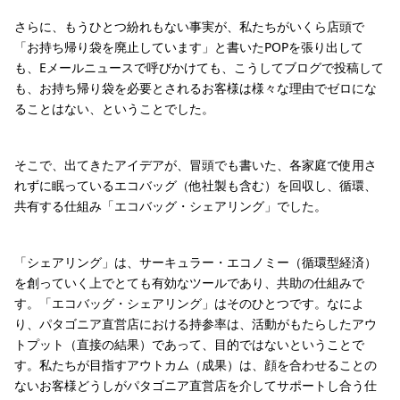
さらに、もうひとつ紛れもない事実が、私たちがいくら店頭で
「お持ち帰り袋を廃止しています」と書いたPOPを張り出して
も、Eメールニュースで呼びかけても、こうしてブログで投稿して
も、お持ち帰り袋を必要とされるお客様は様々な理由でゼロにな
ることはない、ということでした。
そこで、出てきたアイデアが、冒頭でも書いた、各家庭で使用さ
れずに眠っているエコバッグ（他社製も含む）を回収し、循環、
共有する仕組み「エコバッグ・シェアリング」でした。
「シェアリング」は、サーキュラー・エコノミー（循環型経済）
を創っていく上でとても有効なツールであり、共助の仕組みで
す。「エコバッグ・シェアリング」はそのひとつです。なによ
り、パタゴニア直営店における持参率は、活動がもたらしたアウ
トプット（直接の結果）であって、目的ではないということで
す。私たちが目指すアウトカム（成果）は、顔を合わせることの
ないお客様どうしがパタゴニア直営店を介してサポートし合う仕