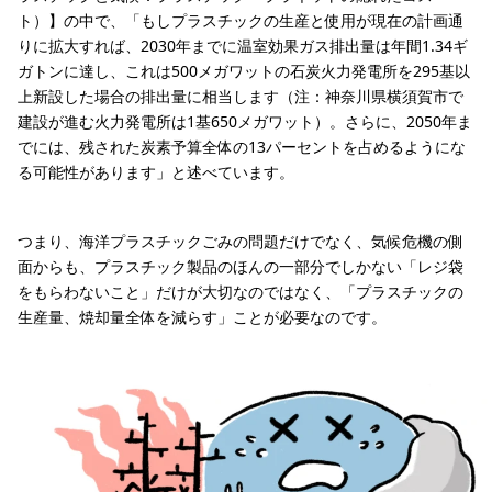
ト）】の中で、「もしプラスチックの生産と使用が現在の計画通
りに拡大すれば、2030年までに温室効果ガス排出量は年間1.34ギ
ガトンに達し、これは500メガワットの石炭火力発電所を295基以
上新設した場合の排出量に相当します（注：神奈川県横須賀市で
建設が進む火力発電所は1基650メガワット）。さらに、2050年ま
でには、残された炭素予算全体の13パーセントを占めるようにな
る可能性があります」と述べています。
つまり、海洋プラスチックごみの問題だけでなく、気候危機の側
面からも、プラスチック製品のほんの一部分でしかない「レジ袋
をもらわないこと」だけが大切なのではなく、「プラスチックの
生産量、焼却量全体を減らす」ことが必要なのです。