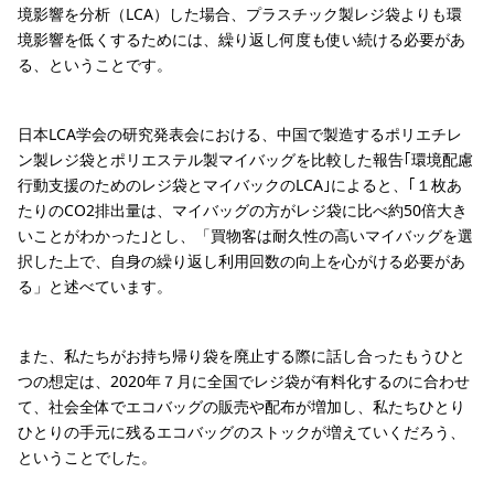
境影響を分析（LCA）した場合、プラスチック製レジ袋よりも環
境影響を低くするためには、繰り返し何度も使い続ける必要があ
る、ということです。
日本LCA学会の研究発表会における、中国で製造するポリエチレ
ン製レジ袋とポリエステル製マイバッグを比較した報告｢環境配慮
行動支援のためのレジ袋とマイバックのLCA｣によると、｢１枚あ
たりのCO2排出量は、マイバッグの方がレジ袋に比べ約50倍大き
いことがわかった｣とし、「買物客は耐久性の高いマイバッグを選
択した上で、自身の繰り返し利用回数の向上を心がける必要があ
る」と述べています。
また、私たちがお持ち帰り袋を廃止する際に話し合ったもうひと
つの想定は、2020年７月に全国でレジ袋が有料化するのに合わせ
て、社会全体でエコバッグの販売や配布が増加し、私たちひとり
ひとりの手元に残るエコバッグのストックが増えていくだろう、
ということでした。