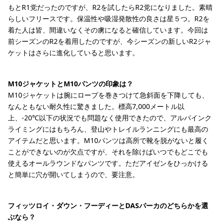
もとR1党だったのですが、R2を試したらR2党になりました。素晴
らしいフリースです。保温性や吸湿発散性の良さは星５つ。R2を
着た人は皆、間違いなくその虜になると確信しています。今回は
前シーズンのR2を着用したのですが、今シーズンの新しいR2ジャ
ケットはさらに進化していると思います。
M10ジャケットとM10パンツの印象は？
M10ジャケットは腕にロープを巻きつけて急斜面を下降しても、
なんともない耐久性に驚きました。標高7,000メートル以
上、-20℃以下の状況でも問題なく使用できたので、アルパインク
ライミングにはもちろん、登山やトレイルランニングにも最高の
アイテムだと思います。M10パンツは高所で靴を脱がないと履く
ことができないのが欠点ですが、それを除けばいつでもどこでも
使えるオールラウンドなパンツです。ただアイゼンをひっかける
と簡単に穴が開いてしまうので、要注意。
フィッツロイ・ダウン・フーディーとDASパーカのどちらかを選
ぶなら？