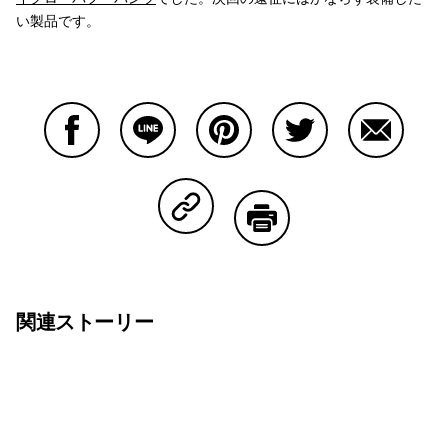
い製品です。
Facebookで共有する
Lineで共有する
Pinterestで共有する
Twitterで共有する
Emailで
Copy Linkで共有する
印刷する
関連ストーリー