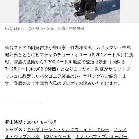
C2に到着し、ひと息つく阿蘇。写真：中島健郎
仙台ストアの阿蘇吉洋が登山家・竹内洋岳氏、カメラマン・中島
健郎氏とともにヒマラヤのチョー・オユー（8,201メートル）に挑
戦。雪崩の危険から7,700メートル地点で登頂は断念（阿蘇は
7,125メートルのC2で待機）となりましたが、阿蘇がサミットプ
ッシュに想定したパタゴニア製品のレイヤリングをご紹介しま
す。登攀のようすは竹内氏の
ブログ
でお読みいただけます。
————————-
登山時期：
2010年8～10月
トップス：
キャプリーン１・シルクウェイト・クルー
、
メリノ
４・ジップネック
、
R2ジャケット
、
ナノ・パフ・プルオーバー
、