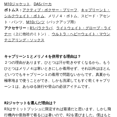
M10ジャケット
、
DASパーカ
ボトムス：
アクティブ・ボクサー・ブリーフ
、
キャプリーン１・
シルクウェイト・ボトム
、メリノ４・ボトム、スピード・アセン
ト・パンツ、
M10パンツ
（バックアップ用）
アクセサリー：
R1バラクラバ
、
ライトウェイト・グローブ・ライ
ナー
（上に他社のミトン）、
ウルトラ・ヘビーウェイト・マウン
テニアリング・ソックス
キャプリーン１とメリノ４を併用する理由は？
２つの理由があります。ひとつは汗が乾きやすくなるから。もう
ひとつはメリノ４は寒いときにしか着用せず、それ以外はほとん
どいつでもキャプリーン１の着用で問題ないからです。真夏から
極寒地まで使うことができ、しかも洗濯してもすぐ乾くキャプリ
ーン１は、あらゆる旅行や登山の必須アイテムです。
R2ジャケットを選んだ理由は？
R3はサミットプッシュに限定すれば最適だと思います。しかし飛
行機内や亜熱帯で着るには暑いので、R2を選びました。僕はもと