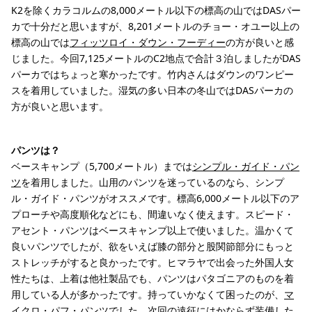
K2を除くカラコルムの8,000メートル以下の標高の山ではDASパー
カで十分だと思いますが、8,201メートルのチョー・オユー以上の
標高の山では
フィッツロイ・ダウン・フーディー
の方が良いと感
じました。今回7,125メートルのC2地点で合計３泊しましたがDAS
パーカではちょっと寒かったです。竹内さんはダウンのワンピー
スを着用していました。湿気の多い日本の冬山ではDASパーカの
方が良いと思います。
パンツは？
ベースキャンプ（5,700メートル）までは
シンプル・ガイド・パン
ツ
を着用しました。山用のパンツを迷っているのなら、シンプ
ル・ガイド・パンツがオススメです。標高6,000メートル以下のア
プローチや高度順化などにも、間違いなく使えます。スピード・
アセント・パンツはベースキャンプ以上で使いました。温かくて
良いパンツでしたが、欲をいえば膝の部分と股関節部分にもっと
ストレッチがすると良かったです。ヒマラヤで出会った外国人女
性たちは、上着は他社製品でも、パンツはパタゴニアのものを着
用している人が多かったです。持っていかなくて困ったのが、
マ
イクロ・パフ・パンツ
でした。次回の遠征にはかならず装備した