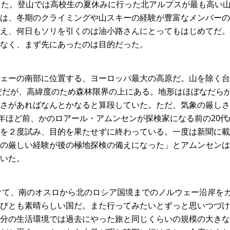
った。登山では高校生の夏休みに行った北アルプスが最も高い
は、冬期のクライミングや山スキーの経験が豊富なメンバーの
え、何日もソリを引くのは油小路さんにとってもはじめてだ。
なく、まず先にあったのは目的だった。
ェーの南部に位置する、ヨーロッパ最大の高原だ。山を除く台地
いだだが、高緯度のため森林限界の上にある。地形はほぼなだら
さがあればなんとかなると算段していた。ただ、気象の厳しさ
0年ほど前、かのロアール・アムンセンが探検家になる前の20
を２度試み、目的を果たせずに終わっている。一度は新聞に載
の厳しい経験が後の極地探検の備えになった」とアムンセンは
いた。
かけて、南のオスロから北のロシア国境までのノルウェー沿岸を
びとも素晴らしい国だ。また行ってみたいとずっと思いつづけ
分の生活環境では過去にやった旅と同じくらいの規模の大きな