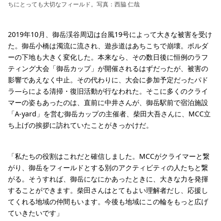
ちにとっても大切なフィールド。写真：西脇 仁哉
2019年10月、御岳渓谷周辺は台風19号によって大きな被害を受け
た。御岳小橋は濁流に流され、遊歩道はあちこちで崩壊。ボルダ
ーの下地も大きく変化した。本来なら、その数日後に恒例のラフ
ティング大会「御岳カップ」が開催されるはずだったが、被害の
影響であえなく中止。その代わりに、大会に参加予定だったパド
ラ―らによる清掃・復旧活動が行なわれた。そこに多くのクライ
マーの姿もあったのは、直前に中井さんが、御岳駅前で宿泊施設
「A-yard」を営む御岳カップの主催者、柴田大吾さんに、MCC立
ち上げの挨拶に訪れていたことがきっかけだ。
「私たちの役割はこれだと確信しました。MCCがクライマーと繋
がり、御岳をフィールドとする別のアクティビティの人たちと繋
がる。そうすれば、御岳になにかあったときに、大きな力を発揮
することができます。柴田さんはとてもよい理解者だし、応援し
てくれる地域の仲間もいます。今後も地域にこの輪をもっと広げ
ていきたいです」