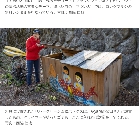
ゴミ拾いと同時に、岩に残ったチョークをブラッシングで落とすのも、今回
の清掃活動の重要なテーマ。御岳駅前の「マウンガ」では、ロングブラシの
無料レンタルを行なっている。写真：西脇 仁哉
河原に設置されたリバークリーン回収ボックスは、A-yardの柴田さんが設置
したもの。クライマーが拾ったゴミも、ここに入れれば対応をしてくれる。
写真：西脇 仁哉