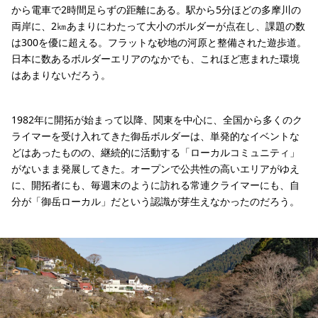
から電車で2時間足らずの距離にある。駅から5分ほどの多摩川の
両岸に、2㎞あまりにわたって大小のボルダーが点在し、課題の数
は300を優に超える。フラットな砂地の河原と整備された遊歩道。
日本に数あるボルダーエリアのなかでも、これほど恵まれた環境
はあまりないだろう。
1982年に開拓が始まって以降、関東を中心に、全国から多くのク
ライマーを受け入れてきた御岳ボルダーは、単発的なイベントな
どはあったものの、継続的に活動する「ローカルコミュニティ」
がないまま発展してきた。オープンで公共性の高いエリアがゆえ
に、開拓者にも、毎週末のように訪れる常連クライマーにも、自
分が「御岳ローカル」だという認識が芽生えなかったのだろう。