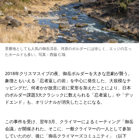
景勝地としても人気の御岳渓谷。河原のボルダーには珍しく、エッジの立っ
たホールドも多い。写真：西脇 仁哉
2018年クリスマスイブの夜、御岳ボルダーを大きな悲劇が襲う。
象徴ともいえる「忍者返しの岩」を中心に発生した、大規模なチ
ッピングだ。何者かが故意に岩に変形を加えたことにより、日本
のボルダー課題3大クラシックに数えられる「忍者返し」や「デッ
ドエンド」も、オリジナルが消失したことになる。
この事件を受け、翌年3月、クライマーによるミーティング「御岳
会議」が開催された。そこに、一般クライマーの一人として参加
していたのが、後に「御岳クライマーズコミュニティ」（以下