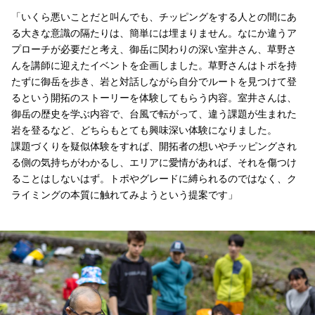
「いくら悪いことだと叫んでも、チッピングをする人との間にあ
る大きな意識の隔たりは、簡単には埋まりません。なにか違うア
プローチが必要だと考え、御岳に関わりの深い室井さん、草野さ
んを講師に迎えたイベントを企画しました。草野さんはトポを持
たずに御岳を歩き、岩と対話しながら自分でルートを見つけて登
るという開拓のストーリーを体験してもらう内容。室井さんは、
御岳の歴史を学ぶ内容で、台風で転がって、違う課題が生まれた
岩を登るなど、どちらもとても興味深い体験になりました。
課題づくりを疑似体験をすれば、開拓者の想いやチッピングされ
る側の気持ちがわかるし、エリアに愛情があれば、それを傷つけ
ることはしないはず。トポやグレードに縛られるのではなく、ク
ライミングの本質に触れてみようという提案です」