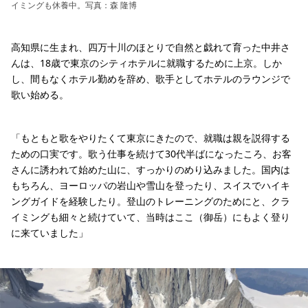
イミングも休養中。写真：森 隆博
高知県に生まれ、四万十川のほとりで自然と戯れて育った中井さ
んは、18歳で東京のシティホテルに就職するために上京。しか
し、間もなくホテル勤めを辞め、歌手としてホテルのラウンジで
歌い始める。
「もともと歌をやりたくて東京にきたので、就職は親を説得する
ための口実です。歌う仕事を続けて30代半ばになったころ、お客
さんに誘われて始めた山に、すっかりのめり込みました。国内は
もちろん、ヨーロッパの岩山や雪山を登ったり、スイスでハイキ
ングガイドを経験したり。登山のトレーニングのためにと、クラ
イミングも細々と続けていて、当時はここ（御岳）にもよく登り
に来ていました」