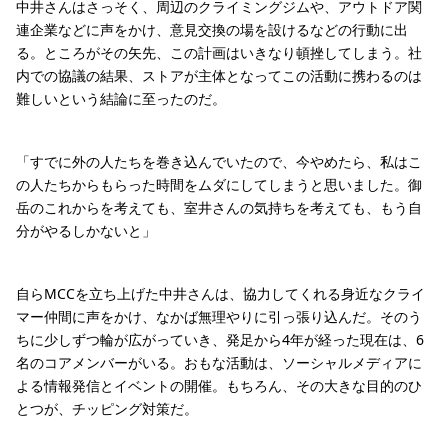
中井さんはさっそく、周辺のクライミングジムや、アウトドア関
連企業などに声をかけ、意見交換の場を設けるなどの行動に出
る。ところがその矢先、この計画はいきなり頓挫してしまう。社
内での協議の結果、ストアが主体となってこの活動に携わるのは
難しいという結論に至ったのだ。
「すでに外の人たちを巻き込んでいたので、今やめたら、私はこ
の人たちからもらった時間をムダにしてしまうと思いました。御
岳のこれからを考えても、室井さんの気持ちを考えても、もう自
分がやるしかないと」
自らMCCを立ち上げた中井さんは、協力してくれる身近なクライ
マー仲間に声をかけ、なかば無理やりに引っ張り込んだ。そのう
ちに少しずつ輪が広がっていき、発足から4年が経った現在は、6
名のコアメンバーがいる。おもな活動は、ソーシャルメディアに
よる情報発信とイベントの開催。もちろん、その大きな目的のひ
とつが、チッピング対策だ。