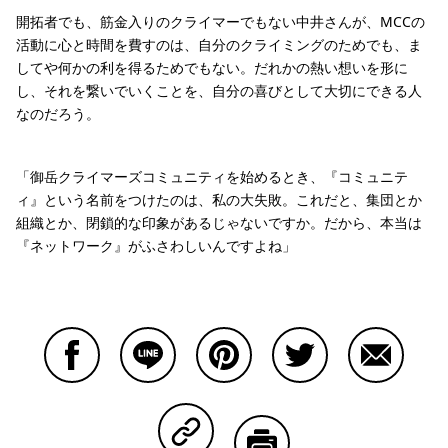
開拓者でも、筋金入りのクライマーでもない中井さんが、MCCの
活動に心と時間を費すのは、自分のクライミングのためでも、ま
してや何かの利を得るためでもない。だれかの熱い想いを形に
し、それを繋いでいくことを、自分の喜びとして大切にできる人
なのだろう。
「御岳クライマーズコミュニティを始めるとき、『コミュニテ
ィ』という名前をつけたのは、私の大失敗。これだと、集団とか
組織とか、閉鎖的な印象があるじゃないですか。だから、本当は
『ネットワーク』がふさわしいんですよね」
Facebookで共有する
Lineで共有する
Pinterestで共有する
Twitterで共有する
Emailで