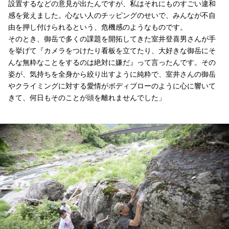
設置するなどの意見が出たんですが、私はそれにものすごい違和
感を覚えました。心ない人のチッピングのせいで、みんなが不自
由を押し付けられるという、危機感のようなものです。
そのとき、御岳で多くの課題を開拓してきた室井登喜男さんが手
を挙げて『カメラをつけたり看板を立てたり、大好きな御岳にそ
んな無粋なことをするのは絶対に嫌だ』って言ったんです。その
姿が、気持ちを全身から絞り出すように純粋で、室井さんの御岳
やクライミングに対する愛情がボディブローのように心に響いて
きて、何日もそのことが頭を離れませんでした」