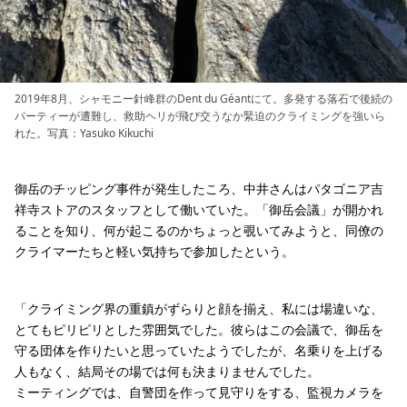
2019年8月、シャモニー針峰群のDent du Géantにて。多発する落石で後続の
パーティーが遭難し、救助ヘリが飛び交うなか緊迫のクライミングを強いら
れた。写真：Yasuko Kikuchi
御岳のチッピング事件が発生したころ、中井さんはパタゴニア吉
祥寺ストアのスタッフとして働いていた。「御岳会議」が開かれ
ることを知り、何が起こるのかちょっと覗いてみようと、同僚の
クライマーたちと軽い気持ちで参加したという。
「クライミング界の重鎮がずらりと顔を揃え、私には場違いな、
とてもピリピリとした雰囲気でした。彼らはこの会議で、御岳を
守る団体を作りたいと思っていたようでしたが、名乗りを上げる
人もなく、結局その場では何も決まりませんでした。
ミーティングでは、自警団を作って見守りをする、監視カメラを