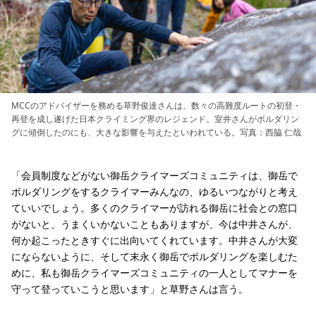
MCCのアドバイザーを務める草野俊達さんは、数々の高難度ルートの初登・
再登を成し遂げた日本クライミング界のレジェンド。室井さんがボルダリン
グに傾倒したのにも、大きな影響を与えたといわれている。写真：西脇 仁哉
「会員制度などがない御岳クライマーズコミュニティは、御岳で
ボルダリングをするクライマーみんなの、ゆるいつながりと考え
ていいでしょう。多くのクライマーが訪れる御岳に社会との窓口
がないと、うまくいかないこともありますが、今は中井さんが、
何か起こったときすぐに出向いてくれています。中井さんが大変
にならないように、そして末永く御岳でボルダリングを楽しむた
めに、私も御岳クライマーズコミュニティの一人としてマナーを
守って登っていこうと思います」と草野さんは言う。