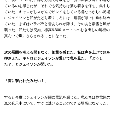
ているのを感じたが、それでも気持ちは落ち着きを保ち、集中し
ていた。キャロがしゃがんでビレイをしている危なっかしい足場
にジェイソンと私がたどり着くころには、暗雲が頭上に垂れ込め
ていた。まずはパラパラと雪あられが降り、そのあと豪雪と風が
襲った。私たちは突如、標高6,300 メートルのむき出しの尾根の
真ん中で嵐にさらされることになった。
次の展開を考える間もなく、衝撃を感じた。私は声を上げて頭を
押さえた。キャロとジェイソンが驚いて私を見た。「どうし
た？」とジェイソンが聞いた。
「雷に撃たれたみたい！」
すると今度はジェイソンが腰に電流を感じた。私たちは静電気の
嵐の真只中にいて、すぐに逃げることのできる場所はなかった。