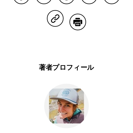
Facebookで共有する
Lineで共有する
Pinterestで共有する
Twitterで共有する
Emailで
Copy Linkで共有する
印刷する
著者プロフィール