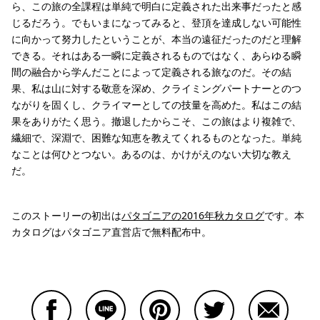
ら、この旅の全課程は単純で明白に定義された出来事だったと感
じるだろう。でもいまになってみると、登頂を達成しない可能性
に向かって努力したということが、本当の遠征だったのだと理解
できる。それはある一瞬に定義されるものではなく、あらゆる瞬
間の融合から学んだことによって定義される旅なのだ。その結
果、私は山に対する敬意を深め、クライミングパートナーとのつ
ながりを固くし、クライマーとしての技量を高めた。私はこの結
果をありがたく思う。撤退したからこそ、この旅はより複雑で、
繊細で、深淵で、困難な知恵を教えてくれるものとなった。単純
なことは何ひとつない。あるのは、かけがえのない大切な教え
だ。
このストーリーの初出は
パタゴニアの2016年秋カタログ
です。本
カタログはパタゴニア直営店で無料配布中。