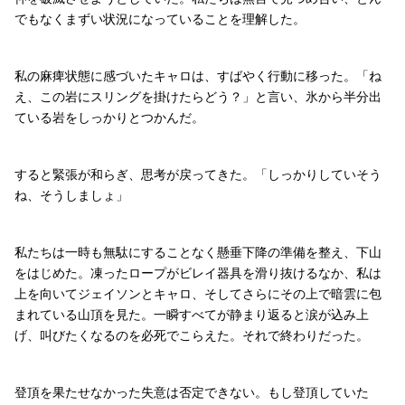
でもなくまずい状況になっていることを理解した。
私の麻痺状態に感づいたキャロは、すばやく行動に移った。「ね
え、この岩にスリングを掛けたらどう？」と言い、氷から半分出
ている岩をしっかりとつかんだ。
すると緊張が和らぎ、思考が戻ってきた。「しっかりしていそう
ね、そうしましょ」
私たちは一時も無駄にすることなく懸垂下降の準備を整え、下山
をはじめた。凍ったロープがビレイ器具を滑り抜けるなか、私は
上を向いてジェイソンとキャロ、そしてさらにその上で暗雲に包
まれている山頂を見た。一瞬すべてが静まり返ると涙が込み上
げ、叫びたくなるのを必死でこらえた。それで終わりだった。
登頂を果たせなかった失意は否定できない。もし登頂していた