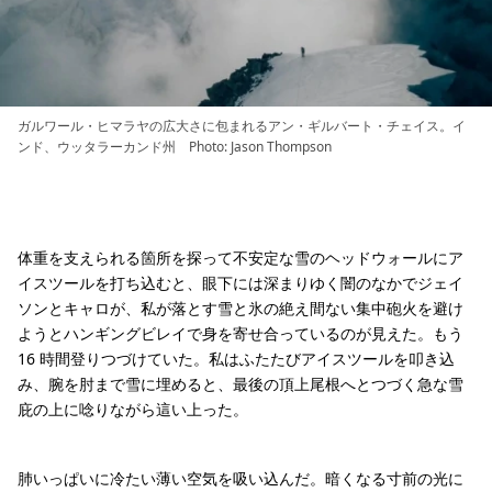
ガルワール・ヒマラヤの広大さに包まれるアン・ギルバート・チェイス。イ
ンド、ウッタラーカンド州 Photo: Jason Thompson
体重を支えられる箇所を探って不安定な雪のヘッドウォールにア
イスツールを打ち込むと、眼下には深まりゆく闇のなかでジェイ
ソンとキャロが、私が落とす雪と氷の絶え間ない集中砲火を避け
ようとハンギングビレイで身を寄せ合っているのが見えた。もう
16 時間登りつづけていた。私はふたたびアイスツールを叩き込
み、腕を肘まで雪に埋めると、最後の頂上尾根へとつづく急な雪
庇の上に唸りながら這い上った。
肺いっぱいに冷たい薄い空気を吸い込んだ。暗くなる寸前の光に