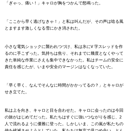
「ぎゃっ、痛い！」キャロが胸をつかんで怒鳴った。
「ここから早く逃げなきゃ！」と私は叫んだが、その声は唸る風
とますます激しくなる雪にかき消された。
小さな電気ショックに襲われつづけ、私は氷にV 字スレッドを作
るのに手こずった。気持ちは焦り、それまでに幾度となくやって
きた単純な作業にさえも集中できなかった。私はチームの安全に
責任を感じたが、いまや安全のマージンはなくなっていた。
「早く早く、なんでそんなに時間がかかってるの？」とキャロが
せき立てた。
私は上を向き、キャロと目を合わせた。キャロに会ったのは今回
の旅がはじめてだった。私たちはすぐに強いつながりを感じ、2
人で流れるように優雅に登った。しかしいま、この嵐が私たちの
仲を破滅させようとしていた。私たちは無言で見つめ合い、とん