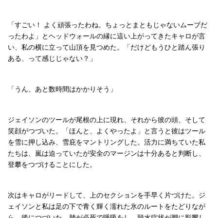
「すごい！ よく頑張ったわね。ちょっとまともじゃないムーブだ
ったわよ」とヘッドウォールの縁に這い上がってきたキャロが言
い、私の横に立って山頂を見つめた。「だけどもうひと踏ん張り
ある、って感じじゃない？」
「うん、あと数時間はかかりそう」
ジェイソンのツールが尾根の上に現れ、それから彼の頭、そして
笑顔がつづいた。「ほんと、よくやったよ」と言うと彼はツール
を雪に押し込み、雪庇をマントリングした。活力に満ちていた私
たちは、嵐は迫っていたが安全のマージンは十分あると判断し、
登攀をつづけることにした。
次はキャロがリードして、上のセクションを手早く片づけた。ジ
ェイソンと私は足の下で青く輝く濡れた氷のルートをたどりなが
ら、後につづいた。肺が必死で呼吸をし、脱水症状が脚に影響し