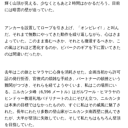
輝く山頂が見える。少なくともあと2 時間はかかるだろう。目前
には暗雲の壁が迫っていた。
アンカーを設置してロープを引き上げ、「オンビレイ! 」と叫ん
だ。それまで無数にやってきた動作を繰り返しながら、心はさま
よっていた。このまま進むべきか、それとも撤退するべきか。こ
の嵐はどれほど悪化するのか。ビバークのギアを下に置いてきた
のは間違いだったか。
去年はこの旅とヒマラヤに心身を消耗させた。企画当初から許可
証の発行拒否、官僚式の煩雑な手続き、パートナーの頓挫という
難関がつづき、それらを経てようやくいま、私はこの場所にい
る。ニルカンタ峰（6,596 メートル）はガルワール・ヒマラヤの
ヒンドゥー教巡礼地バドリナートの上にそびえ立つ。ニルカンタ
は本来の目標ではなかったものの、すぐに私はその威風に魅了さ
れた。長年にわたり多数の登山家がニルカンタ南西壁に挑んでき
たが、大半が登頂に失敗していた。そして私たちはもちろん登頂
を目指していた。