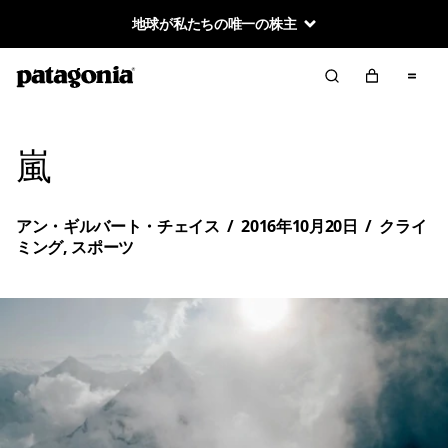
地球が私たちの唯一の株主
嵐
アン・ギルバート・チェイス
/
2016年10月20日
/
クライ
ミング
,
スポーツ