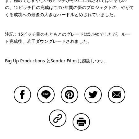
す。極めてむずかしい数ピッチがその上に残されてはいるもの
の、15ピッチ目の完成はこの7年間の夢のプロジェクトの、やがて
くる成功への最後の大きなハードルとめされていました。
注記：15ピッチ目のもともとのグレードは5.14dでしたが、ルー
ト完成後、若干ダウングレードされました。
Big Up Productions
と
Sender Films
に感謝しつつ。
Facebookで共有する
Lineで共有する
Pinterestで共有する
Twitterで共有する
Emailで
Copy Linkで共有する
印刷する