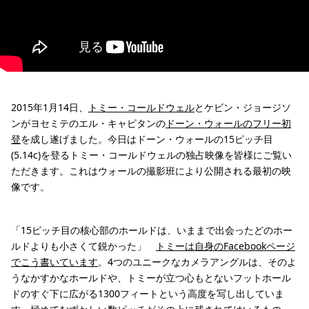
2015年1月14日、
トミー・コールドウェル
とケビン・ジョージソ
ンがヨセミテのエル・キャピタンの
ドーン・ウォールのフリー初
登
を成し遂げました。今日はドーン・ウォールの15ピッチ目
(5.14c)を登るトミー・コールドウェルの独占映像を皆様にご覧い
ただきます。これはウォールの撮影班により公開される最初の映
像です。
「15ピッチ目の核心部のホールドは、いままで出会ったどのホー
ルドよりも小さくて鋭かった」
トミーは自身のFacebookページ
でこう書いています
。4つのユニークなカメラアングルは、そのよ
うなかすかなホールドや、トミーが立つ心もとないフットホール
ドのすぐ下に広がる1300フィートという高度を写し出していま