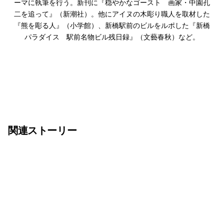
ーマに執筆を行う。新刊に『穏やかなゴースト 画家・中園孔
二を追って』（新潮社）。他にアイヌの木彫り職人を取材した
『熊を彫る人』（小学館）、新橋駅前のビルをルポした『新橋
パラダイス 駅前名物ビル残日録』（文藝春秋）など。
関連ストーリー