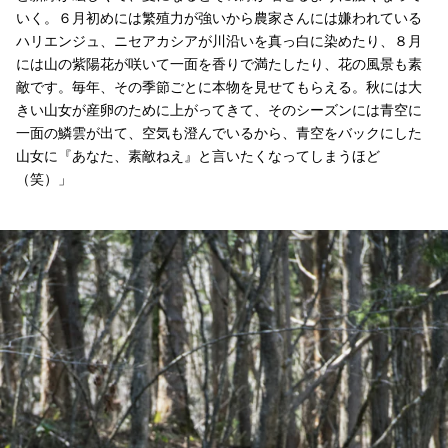
いく。６月初めには繁殖力が強いから農家さんには嫌われている
ハリエンジュ、ニセアカシアが川沿いを真っ白に染めたり、８月
には山の紫陽花が咲いて一面を香りで満たしたり、花の風景も素
敵です。毎年、その季節ごとに本物を見せてもらえる。秋には大
きい山女が産卵のために上がってきて、そのシーズンには青空に
一面の鱗雲が出て、空気も澄んでいるから、青空をバックにした
山女に『あなた、素敵ねえ』と言いたくなってしまうほど
（笑）」