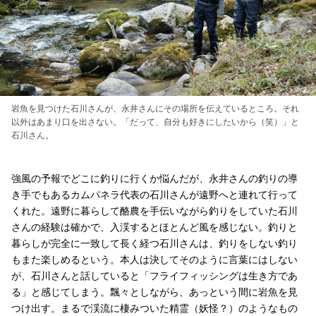
岩魚を見つけた石川さんが、永井さんにその場所を伝えているところ。それ
以外はあまり口を出さない。「だって、自分も好きにしたいから（笑）」と
石川さん。
強風の予報でどこに釣りに行くか悩んだが、永井さんの釣りの導
き手でもあるカムパネラ代表の石川さんが遠野へと連れて行って
くれた。遠野に暮らして酪農を手伝いながら釣りをしていた石川
さんの経験は確かで、入渓するとほとんど風を感じない。釣りと
暮らしが完全に一致して長く経つ石川さんは、釣りをしない釣り
もまた楽しめるという。本人は決してそのように言葉にはしない
が、石川さんと話していると「フライフィッシングは生き方であ
る」と感じてしまう。飄々としながら、あっという間に岩魚を見
つけ出す。まるで渓流に棲みついた精霊（妖怪？）のようなもの