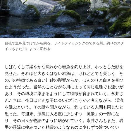
目視で魚を見つけてから釣る、サイトフィッシングのできる川。釣りのスタ
イルもまた川によって変わる。
しばらくして緩やかな流れから岩魚を釣り上げ、ホッとした顔を
見せた。それほど大きくはない岩魚は、けれどとても美しく、そ
の川の特徴である白い川砂の影響からか、ほんのりと白さを帯び
たようだった。当然のことながら川によって同じ魚種でも違いが
あり、その環境に染まるようにして特徴が育まれていく。永井さ
んたちは、今日はどんな子に会いに行こうかと考えながら、渓流
を選ぶという。その話を聞きながら、釣っている人間も同じだと
思った。毎週末、渓流に入る度に少しずつ「風景」の一部にな
り、その日々が物語のように紡がれていく。永井さんもまた、岩
手の渓流に棲みついた精霊のようなものに少しずつ近づいてい