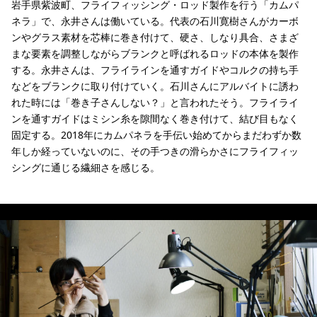
岩手県紫波町、フライフィッシング・ロッド製作を行う「カムパ
ネラ」で、永井さんは働いている。代表の石川寛樹さんがカーボ
ンやグラス素材を芯棒に巻き付けて、硬さ、しなり具合、さまざ
まな要素を調整しながらブランクと呼ばれるロッドの本体を製作
する。永井さんは、フライラインを通すガイドやコルクの持ち手
などをブランクに取り付けていく。石川さんにアルバイトに誘わ
れた時には「巻き子さんしない？」と言われたそう。フライライ
ンを通すガイドはミシン糸を隙間なく巻き付けて、結び目もなく
固定する。2018年にカムパネラを手伝い始めてからまだわずか数
年しか経っていないのに、その手つきの滑らかさにフライフィッ
シングに通じる繊細さを感じる。
ガイドが直線上に付いているか、目視で確認する。カムパネラのロッドは、人の手
グリップのコルクも、オーダーメイドでサイズや形状を変えることができる。
繋ぎ合わせたコルクを削り、グリップに。すべての仕事に、「感覚」が必要。
カムパネラは、1999年の創業以来、東北のフライフィッシングの重要な拠点にな