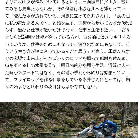
まりに尺山女が棲みついているという。三面護岸に尺山女。覗い
てみるも見当たらないが、その側溝は小さな川へと繋がってい
て、澄んだ水が流れている。河原に立って永井さんは、「あの辺
に私の家があるんです」と指を差す。工房から歩いてわずか5分足
らず。遊びと仕事が近いだけでなく、仕事と生活も近い。「どう
せならば24時間辻褄が合っている方が、自分的にはスッキリする
っていうか。仕事のためにもなって、遊びのためにもなって。そ
ういう生き方が性に合っているんだと思う」と言う。工房からす
ぐの広場で出来上がったばかりのロッドを振って感触を確かめ、
街を流れる川の水量を見て、明日の釣りを思う生活。渓流に入っ
た時がスタートではなく、その遥か手前から釣りは始まってい
て、フライロッドを作る仕事をしている永井さんにとっては、釣
りの始まりと終わりの境目はもはや存在しない。