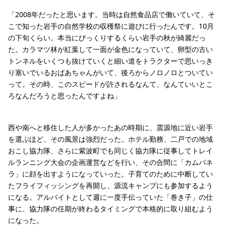
「2008年だったと思います。当時は自然食品店で働いていて、そ
こで知った岩手の自然学校の収穫祭に遊びに行ったんです。10月
の下旬くらい。本当にびっくりするくらい岩手の秋が綺麗だっ
た。カラマツ林が紅葉して一面が金色になっていて、卵型の古い
トンネルをいくつも抜けていくと細い道をトラクターで思いっき
り塞いでいるおばあちゃんがいて、後ろからノロノロとついてい
って。その時、このスピードが許されるなんて、なんていいとこ
ろなんだろうと思ったんですよね」
西や南へと移住した人が多かったあの時期に、震源地に近い岩手
を選ぶほど、その風景は強烈だった。ホテル勤務、二戸での地域
おこし協力隊、さらに紫波町でも同じく協力隊に従事してトレイ
ルランニング大会の企画運営などを行い、その合間に「カムパネ
ラ」に顔を出すようになっていった。子育てのために中断してい
たフライフィッシングを再開し、源流キャンプにも参加するよう
になる。アルバイトとして週に一度手伝っていた「巻き子」の仕
事に、協力隊の任期が終わるタイミングで本格的に取り組むよう
になった。