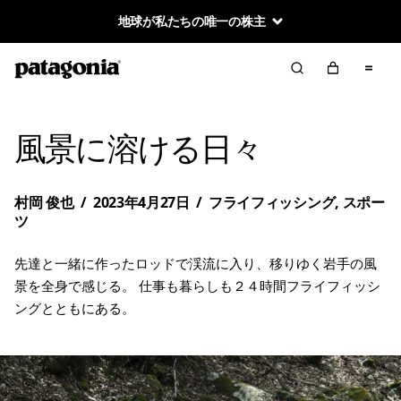
地球が私たちの唯一の株主
風景に溶ける日々
村岡 俊也
/
2023年4月27日
/
フライフィッシング
,
スポー
ツ
先達と一緒に作ったロッドで渓流に入り、移りゆく岩手の風
景を全身で感じる。 仕事も暮らしも２４時間フライフィッシ
ングとともにある。