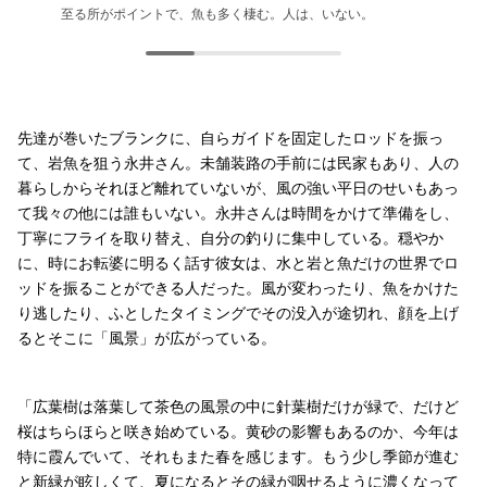
至る所がポイントで、魚も多く棲む。人は、いない。
石をひっくり返せば、虫も豊富。カワゲラの幼虫が這い出てき
じっくりと次の一手を考える、没入の時間。
どうしてこんな模様になったのだろう。見惚れるためには、ま
た。
た釣るしかない。
先達が巻いたブランクに、自らガイドを固定したロッドを振っ
て、岩魚を狙う永井さん。未舗装路の手前には民家もあり、人の
暮らしからそれほど離れていないが、風の強い平日のせいもあっ
て我々の他には誰もいない。永井さんは時間をかけて準備をし、
丁寧にフライを取り替え、自分の釣りに集中している。穏やか
に、時にお転婆に明るく話す彼女は、水と岩と魚だけの世界でロ
ッドを振ることができる人だった。風が変わったり、魚をかけた
り逃したり、ふとしたタイミングでその没入が途切れ、顔を上げ
るとそこに「風景」が広がっている。
「広葉樹は落葉して茶色の風景の中に針葉樹だけが緑で、だけど
桜はちらほらと咲き始めている。黄砂の影響もあるのか、今年は
特に霞んでいて、それもまた春を感じます。もう少し季節が進む
と新緑が眩しくて、夏になるとその緑が咽せるように濃くなって