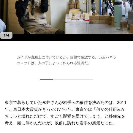
1
/
4
ガイドが直線上に付いているか、目視で確認する。カムパネラ
グリップのコルクも、オーダーメイドでサイズや形状を変える
繋ぎ合わせたコルクを削り、グリップに。すべての仕事に、
カムパネラは、1999年の創業以来、東北のフライフィッシン
のロッドは、人の手によって作られる道具だ。
ことができる。
「感覚」が必要。
グの重要な拠点になっている。ブランク製造から組み立てまで
すべての工程を自社で手がけているため、最初期のロッドも修
理可能。
東京で暮らしていた永井さんが岩手への移住を決めたのは、2011
年、東日本大震災がきっかけだった。東京では「何かの仕組みが
ちょっと壊れただけで、すごく影響を受けてしまう」と移住先を
考え、頭に浮かんだのが、以前に訪れた岩手の風景だった。