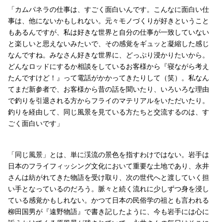
「カムパネラの仕事は、すごく面白いんです。こんなに面白い仕
事は、他にないかもしれない。元々モノづくりが好きということ
もあるんですが、私は好きな世界と自分の仕事が一致していない
と楽しいと思えないみたいで、その感覚をギュッと凝縮した感じ
なんですね。みなさん好きな世界に、どっぷり浸かりたいから。
どんなロッドにするか相談をしているお客様から『寝ながら考え
たんですけど！』って電話がかかってきたりして（笑）。私なん
てまだ新参者で、お客様から昔の話を聞いたり、いろいろな理由
で釣りを引退される方からフライのマテリアルをいただいたり。
釣りを経由して、同じ風景を見ている方たちと交流するのは、す
ごく面白いです」
「同じ風景」とは、単に渓流の景色を指すわけではない。岩手は
日本のフライフィッシング文化において重要な土地であり、永井
さんは紡がれてきた物語を受け取り、次の世代へと渡していく担
い手となっているのだろう。脈々と続く流れに少しずつ身を浸し
ている感覚かもしれない。かつて日本の民俗学の祖とも言われる
柳田国男が『遠野物語』で書き記したように、今も岩手には心に