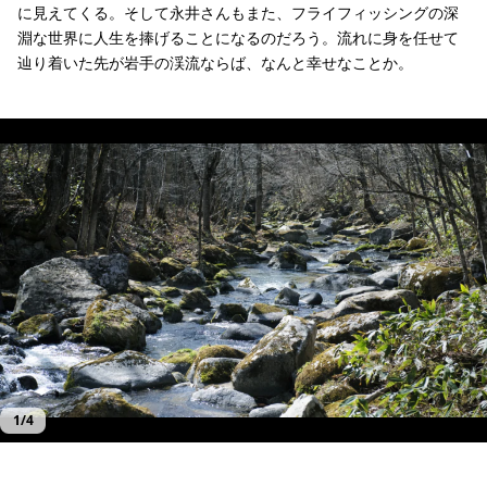
に見えてくる。そして永井さんもまた、フライフィッシングの深
淵な世界に人生を捧げることになるのだろう。流れに身を任せて
辿り着いた先が岩手の渓流ならば、なんと幸せなことか。
至る所がポイントで、魚も多く棲む。人は、いない。
石をひっくり返せば、虫も豊富。カワゲラの幼虫が這い出てきた。
じっくりと次の一手を考える、没入の時間。
どうしてこんな模様になったのだろう。見惚れるためには、また釣るしかない。
1
/
4