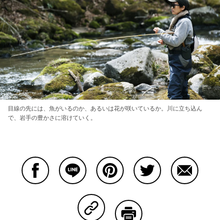
目線の先には、魚がいるのか、あるいは花が咲いているか。川に立ち込ん
で、岩手の豊かさに溶けていく。
Facebookで共有する
Lineで共有する
Pinterestで共有する
Twitterで共有する
Emailで