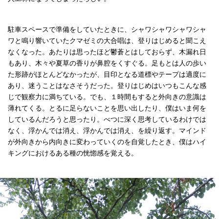
駐車スペースで準備をしていたときに、シャワシャワシャワシャ
ワと鳴り響いていたクマゼミの大合唱は、登りはじめると聞こえ
なくなった。あたりは思ったほど鬱蒼とはしておらず、木漏れ日
もあり、木々や夏草の香りが鼻腔をくすぐる。足もとは人の歩い
た形跡がほとんどなかったが、目印となる道標やテープは適度に
あり、迷うことはなさそうだった。登りはじめはいつもこんな感
じで観察力に満ちている。でも、１時間もすると外向きの意識は
薄れてくる。とるに足らないことを思い出したり、僕はいま何を
しているんだろうと思ったり。べつに深く思考しているわけでは
なく、浮かんでは消え、浮かんでは消え、を繰り返す。マインド
が外向きから内向きに変わっていくのを自覚したとき、僕はハイ
キングにおけるある種の恍惚感を覚える。