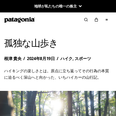
地球が私たちの唯一の株主
孤独な山歩き
根津 貴央
/
2024年8月19日
/
ハイク
,
スポーツ
ハイキングの楽しさとは。原点に立ち返ってその行為の本質
に迫るべく深山へと向かった、いちハイカーの山行記。