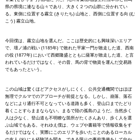
県の県境に連なる山々であり、大きく２つの山群に分かれてい
る。東側に位置する霧立 (きりたち) 山地と、西側に位置する向 (む
こう) 霧立山地。
今回僕は、霧立山地を選んだ。ここは歴史的にも興味深いエリア
で、壇ノ浦の戦い (1185年) で敗れた平家一門が敗走した道、西南
の役 (1877年) において西郷隆盛とともに薩軍が敗走した道、と言
われているだけではなく、その昔、馬の背で物資を運んだ交易路
でもあったという。
この山域は驚くほどアクセスがしにくく、公共交通機関ではほぼ
無理でクルマでのアプローチが前提となる。しかし、崩落、落石
などにより通行不可となっている道路も多く、登山口までたどり
着くことすらままならない。まるで陸の孤島のようだ。当然歩く
人は少なく、登山道も不明瞭な箇所がたくさんあり、歩く人を選
ぶ山域でもある。それゆえ僕は、ウェブや書籍等で情報収集をす
るだけではなく、実際にこのエリアを歩いたことのあるローカル
の友人 (※) にも経験談を聞き、できる限りの事前準備をして向か