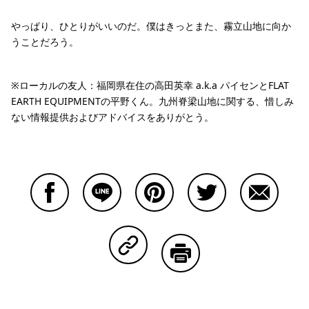
やっぱり、ひとりがいいのだ。僕はきっとまた、霧立山地に向か
うことだろう。
※ローカルの友人：福岡県在住の高田英幸 a.k.a パイセンとFLAT
EARTH EQUIPMENTの平野くん。九州脊梁山地に関する、惜しみ
ない情報提供およびアドバイスをありがとう。
Facebookで共有する
Lineで共有する
Pinterestで共有する
Twitterで共有する
Emailで
Copy Linkで共有する
印刷する