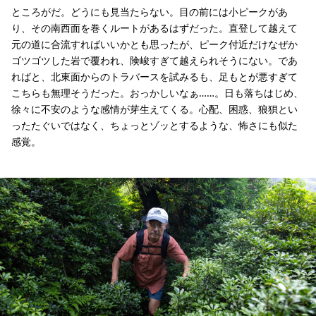
ところがだ。どうにも見当たらない。目の前には小ピークがあ
り、その南西面を巻くルートがあるはずだった。直登して越えて
元の道に合流すればいいかとも思ったが、ピーク付近だけなぜか
ゴツゴツした岩で覆われ、険峻すぎて越えられそうにない。であ
ればと、北東面からのトラバースを試みるも、足もとが悪すぎて
こちらも無理そうだった。おっかしいなぁ……。日も落ちはじめ、
徐々に不安のような感情が芽生えてくる。心配、困惑、狼狽とい
ったたぐいではなく、ちょっとゾッとするような、怖さにも似た
感覚。