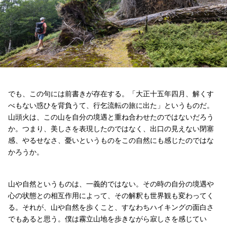
でも、この句には前書きが存在する。「大正十五年四月、解くす
べもない惑ひを背負うて、行乞流転の旅に出た」というものだ。
山頭火は、この山を自分の境遇と重ね合わせたのではないだろう
か。つまり、美しさを表現したのではなく、出口の見えない閉塞
感、やるせなさ、憂いというものをこの自然にも感じたのではな
かろうか。
山や自然というものは、一義的ではない。その時の自分の境遇や
心の状態との相互作用によって、その解釈も世界観も変わってく
る。それが、山や自然を歩くこと、すなわちハイキングの面白さ
でもあると思う。僕は霧立山地を歩きながら寂しさを感じてい