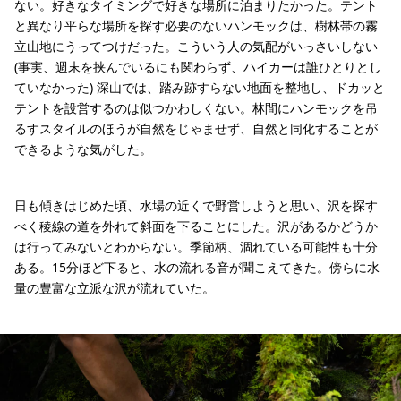
ない。好きなタイミングで好きな場所に泊まりたかった。テント
と異なり平らな場所を探す必要のないハンモックは、樹林帯の霧
立山地にうってつけだった。こういう人の気配がいっさいしない
(事実、週末を挟んでいるにも関わらず、ハイカーは誰ひとりとし
ていなかった) 深山では、踏み跡すらない地面を整地し、ドカッと
テントを設営するのは似つかわしくない。林間にハンモックを吊
るすスタイルのほうが自然をじゃませず、自然と同化することが
できるような気がした。
日も傾きはじめた頃、水場の近くで野営しようと思い、沢を探す
べく稜線の道を外れて斜面を下ることにした。沢があるかどうか
は行ってみないとわからない。季節柄、涸れている可能性も十分
ある。15分ほど下ると、水の流れる音が聞こえてきた。傍らに水
量の豊富な立派な沢が流れていた。