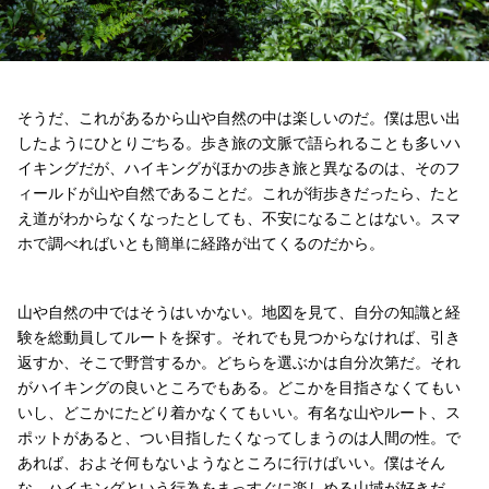
そうだ、これがあるから山や自然の中は楽しいのだ。僕は思い出
したようにひとりごちる。歩き旅の文脈で語られることも多いハ
イキングだが、ハイキングがほかの歩き旅と異なるのは、そのフ
ィールドが山や自然であることだ。これが街歩きだったら、たと
え道がわからなくなったとしても、不安になることはない。スマ
ホで調べればいとも簡単に経路が出てくるのだから。
山や自然の中ではそうはいかない。地図を見て、自分の知識と経
験を総動員してルートを探す。それでも見つからなければ、引き
返すか、そこで野営するか。どちらを選ぶかは自分次第だ。それ
がハイキングの良いところでもある。どこかを目指さなくてもい
いし、どこかにたどり着かなくてもいい。有名な山やルート、ス
ポットがあると、つい目指したくなってしまうのは人間の性。で
あれば、およそ何もないようなところに行けばいい。僕はそん
な、ハイキングという行為をまっすぐに楽しめる山域が好きだ。