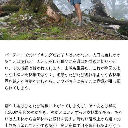
パーティーでのハイキングだとそうはいかない。入口に差しかか
ることはあれど、人と話をした瞬間に意識は外向きに切りかわ
り、その感覚は解かれてしまう。山域も重要だ。これが今回のよ
うな山深い樹林帯ではなく、絶景がたびたび現れるような森林限
界を越えた稜線だとしたら、いやがおうにもそこに意識が引っ張
られてしまう。
霧立山地はひとたび尾根に上がってしまえば、そのあとは標高
1,500m前後の稜線歩き。稜線とはいえずっと樹林帯である。あた
りは人工林から自然林へと様相を変え、時おり稜線上から遠くの
山並みも望むことができるが、良い意味で目を奪われるようなも