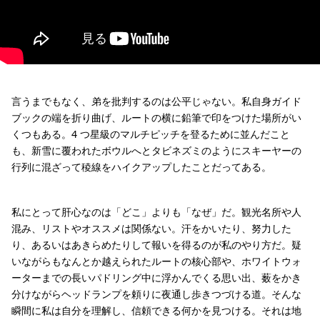
言うまでもなく、弟を批判するのは公平じゃない。私自身ガイド
ブックの端を折り曲げ、ルートの横に鉛筆で印をつけた場所がい
くつもある。4 つ星級のマルチピッチを登るために並んだこと
も、新雪に覆われたボウルへとタビネズミのようにスキーヤーの
行列に混ざって稜線をハイクアップしたことだってある。
私にとって肝心なのは「どこ」よりも「なぜ」だ。観光名所や人
混み、リストやオススメは関係ない。汗をかいたり、努力した
り、あるいはあきらめたりして報いを得るのが私のやり方だ。疑
いながらもなんとか越えられたルートの核心部や、ホワイトウォ
ーターまでの長いパドリング中に浮かんでくる思い出、薮をかき
分けながらヘッドランプを頼りに夜通し歩きつづける道。そんな
瞬間に私は自分を理解し、信頼できる何かを見つける。それは地