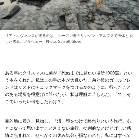
リア・エヴァンスが渡るのは、 シーズン末のリンゲン・アルプスで液体と 化
した雪原。ノルウェー Photo: Garrett Glove
ある年のクリスマスに弟が『死ぬまでに見たい場所1000選』とい
う本をくれた。私はこの手の本が大嫌いだ。弟と彼のガールフレ
ンドはリストにチェックマークをつけるかのように、行ったこと
のある場所を得意げに並べたが、私は理解に苦しんだ。「で、そ
こでいったい何をしたわけ？」
目的地に着き、見物し、「済」印をつけて終わりという旅行。あ
とになって思い出すことさえない旅行。批判的なとげとげしい感
情に包まれて、せっかくの休み気分が損なわれた。私にはすべて