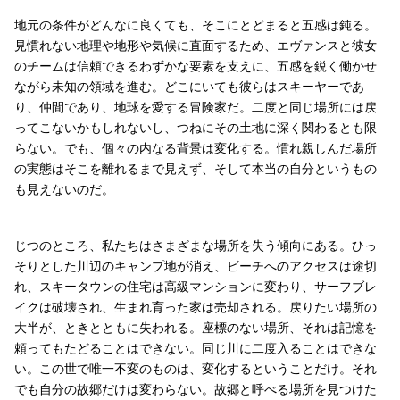
地元の条件がどんなに良くても、そこにとどまると五感は鈍る。
見慣れない地理や地形や気候に直面するため、エヴァンスと彼女
のチームは信頼できるわずかな要素を支えに、五感を鋭く働かせ
ながら未知の領域を進む。どこにいても彼らはスキーヤーであ
り、仲間であり、地球を愛する冒険家だ。二度と同じ場所には戻
ってこないかもしれないし、つねにその土地に深く関わるとも限
らない。でも、個々の内なる背景は変化する。慣れ親しんだ場所
の実態はそこを離れるまで見えず、そして本当の自分というもの
も見えないのだ。
じつのところ、私たちはさまざまな場所を失う傾向にある。ひっ
そりとした川辺のキャンプ地が消え、ビーチへのアクセスは途切
れ、スキータウンの住宅は高級マンションに変わり、サーフブレ
イクは破壊され、生まれ育った家は売却される。戻りたい場所の
大半が、ときとともに失われる。座標のない場所、それは記憶を
頼ってもたどることはできない。同じ川に二度入ることはできな
い。この世で唯一不変のものは、変化するということだけ。それ
でも自分の故郷だけは変わらない。故郷と呼べる場所を見つけた