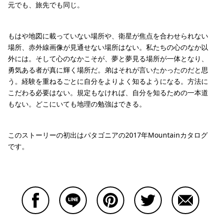
元でも、旅先でも同じ。
もはや地図に載っていない場所や、衛星が焦点を合わせられない
場所、赤外線画像が見通せない場所はない。私たちの心のなか以
外には。そして心のなかこそが、夢と夢見る場所が一体となり、
勇気ある者が真に輝く場所だ。弟はそれが言いたかったのだと思
う。経験を重ねるごとに自分をよりよく知るようになる。方法に
こだわる必要はない。規定もなければ、自分を知るための一本道
もない。どこにいても地理の勉強はできる。
このストーリーの初出はパタゴニアの2017年Mountainカタログ
です。
Facebookで共有する
Lineで共有する
Pinterestで共有する
Twitterで共有する
Emailで