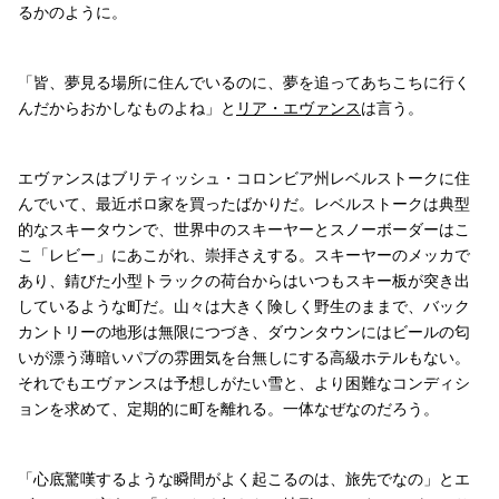
るかのように。
「皆、夢見る場所に住んでいるのに、夢を追ってあちこちに行く
んだからおかしなものよね」と
リア・エヴァンス
は言う。
エヴァンスはブリティッシュ・コロンビア州レベルストークに住
んでいて、最近ボロ家を買ったばかりだ。レベルストークは典型
的なスキータウンで、世界中のスキーヤーとスノーボーダーはこ
こ「レビー」にあこがれ、崇拝さえする。スキーヤーのメッカで
あり、錆びた小型トラックの荷台からはいつもスキー板が突き出
しているような町だ。山々は大きく険しく野生のままで、バック
カントリーの地形は無限につづき、ダウンタウンにはビールの匂
いが漂う薄暗いパブの雰囲気を台無しにする高級ホテルもない。
それでもエヴァンスは予想しがたい雪と、より困難なコンディシ
ョンを求めて、定期的に町を離れる。一体なぜなのだろう。
「心底驚嘆するような瞬間がよく起こるのは、旅先でなの」とエ