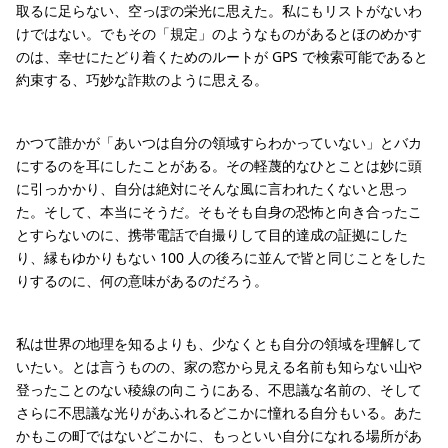
取るに足らない、空っぽの栄光に思えた。私にもリストがないわ
けではない。でもその「規定」のようなものがあるとほのめかす
のは、幸せにたどり着くためのルートが GPS で検索可能であると
約束する、巧妙な詐欺のように思える。
かつて誰かが「あいつは自分の領域すらわかっていない」とバカ
にするのを耳にしたことがある。その軽蔑的なひとことは妙に頭
に引っかかり、自分は絶対にそんな風に言われたくないと思っ
た。そして、本当にそうだ。そもそも自身の恐怖と向き合ったこ
とすらないのに、携帯電話で自撮りして目的達成の証拠にした
り、縁もゆかりもない 100 人の後ろに並んで皆と同じことをした
りするのに、何の意味があるのだろう。
私は世界の地理を知るよりも、少なくとも自分の領域を理解して
いたい。とは言うものの、家の窓から見える名前も知らない山や
登ったことのない稜線の向こうにある、不思議な名前の、そして
さらに不思議な光りがあふれるどこかに憧れる自分もいる。あた
かもこの町ではないどこかに、もっといい自分になれる場所があ