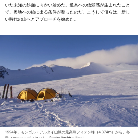
いた未知の斜面に向かい始めた。道具への信頼感が生まれたこと
で、奥地への旅に出る条件が整ったのだ。こうして僕らは、新し
い時代の山へとアプローチを始めた。
1994年、モンゴル・アルタイ山脈の最高峰フィテン峰（4,374m）から、冬
季ファーストディセント。Photo: Yoshiro Higai