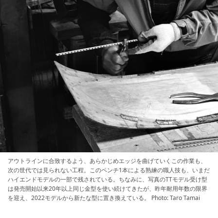
アウトラインに合致するよう、あらかじめエッジを曲げていくこの作業も、
次の世代では見られない工程。このペンチ1本による熟練の職人技も、いまだ
ハイエンドモデルの一部で残されている。ちなみに、写真のTTモデル受け型
は発売開始以来20年以上同じ金型を使い続けてきたが、昨年耐用年数の限界
を迎え、2022モデルから新たな型に置き換えている。 Photo: Taro Tamai