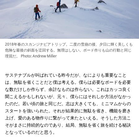
2018年春のスカンジナビアトリップ。二度の雪崩の後、夕日に輝く美しくも
危険な最後の斜面を迂回する。無理はしない。ボード作りも山の行動と同じ
理屈だ。 Photo: Andrew Miller
サステナブルが叫ばれている昨今だが、なによりも重要なこと
は、無駄を省くことだと僕は考える。僕らは必要なボードを必要
な数だけしか作らず、余計なものは作らない。これはカッコ良く
聞こえるかもしれないが、元々、僕らにはそれしか方法がなかっ
たのだ。若い頃の旅と同じだ。志は大きくても、ミニマムからの
スタートを強いられた。それが結果的に無駄を省き、機能を磨き
上げ、愛のある物作りに繋がって来たといえる。そうした方法こ
そがまさに持続的なのであり、結局、無駄を省く旅を続ける秘訣
となっているのだと思う。