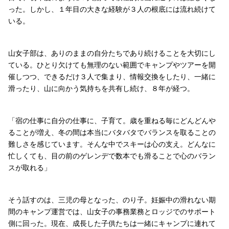
った。しかし、１年目の大きな経験が３人の根底には流れ続けて
いる。
山女子部は、ありのままの自分たちであり続けることを大切にし
ている。ひとり欠けても無理のない範囲でキャンプやツアーを開
催しつつ、できるだけ３人で集まり、情報交換をしたり、一緒に
滑ったり、山に向かう気持ちを共有し続け、８年が経つ。
「宿の仕事に自分の仕事に、子育て。歳を重ねる毎にどんどんや
ることが増え、冬の間は本当にバタバタでバランスを取ることの
難しさを感じています。そんな中でスキーは心の支え。どんなに
忙しくても、目の前のゲレンデで数本でも滑ることで心のバラン
スが取れる」
そう話すのは、三児の母となった、のり子。妊娠中の滑れない期
間のキャンプ運営では、山女子の事務業務とロッジでのサポート
側に回った。現在、成長した子供たちは一緒にキャンプに連れて