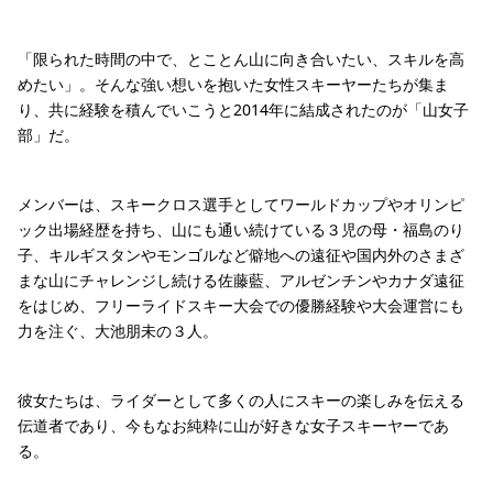
「限られた時間の中で、とことん山に向き合いたい、スキルを高
めたい」。そんな強い想いを抱いた女性スキーヤーたちが集ま
り、共に経験を積んでいこうと2014年に結成されたのが「山女子
部」だ。
メンバーは、スキークロス選手としてワールドカップやオリンピ
ック出場経歴を持ち、山にも通い続けている３児の母・福島のり
子、キルギスタンやモンゴルなど僻地への遠征や国内外のさまざ
まな山にチャレンジし続ける佐藤藍、アルゼンチンやカナダ遠征
をはじめ、フリーライドスキー大会での優勝経験や大会運営にも
力を注ぐ、大池朋未の３人。
彼女たちは、ライダーとして多くの人にスキーの楽しみを伝える
伝道者であり、今もなお純粋に山が好きな女子スキーヤーであ
る。