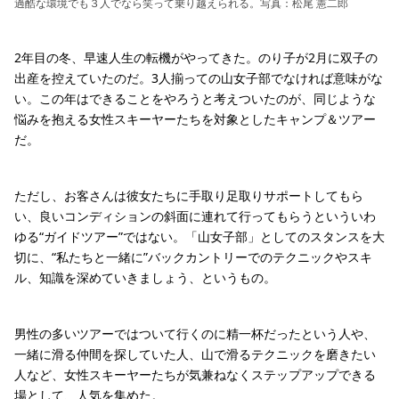
過酷な環境でも３人でなら笑って乗り越えられる。写真：松尾 憲二郎
2年目の冬、早速人生の転機がやってきた。のり子が2月に双子の
出産を控えていたのだ。3人揃っての山女子部でなければ意味がな
い。この年はできることをやろうと考えついたのが、同じような
悩みを抱える女性スキーヤーたちを対象としたキャンプ＆ツアー
だ。
ただし、お客さんは彼女たちに手取り足取りサポートしてもら
い、良いコンディションの斜面に連れて行ってもらうといういわ
ゆる“ガイドツアー”ではない。「山女子部」としてのスタンスを大
切に、“私たちと一緒に”バックカントリーでのテクニックやスキ
ル、知識を深めていきましょう、というもの。
男性の多いツアーではついて行くのに精一杯だったという人や、
一緒に滑る仲間を探していた人、山で滑るテクニックを磨きたい
人など、女性スキーヤーたちが気兼ねなくステップアップできる
場として、人気を集めた。