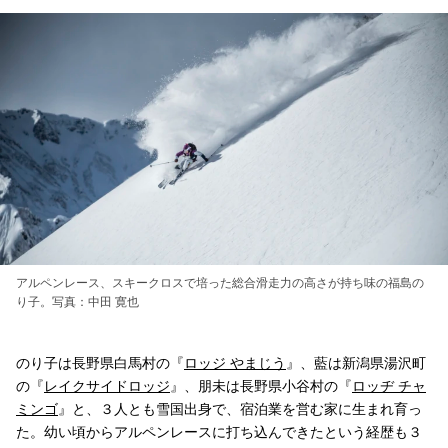
アルペンレース、スキークロスで培った総合滑走力の高さが持ち味の福島の
り子。写真：中田 寛也
のり子は長野県白馬村の『
ロッジ やまじう
』、藍は新潟県湯沢町
の『
レイクサイドロッジ
』、朋未は長野県小谷村の『
ロッヂ チャ
ミンゴ
』と、３人とも雪国出身で、宿泊業を営む家に生まれ育っ
た。幼い頃からアルペンレースに打ち込んできたという経歴も３