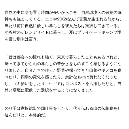
自然の中に身を置く時間が長いからこそ、自然環境への敬意の気
持ちも強まってくる。エコやSDGsなんて言葉が生まれる前から、
当たり前に自然に優しい暮らしを彼女たちは実践してきている。
小谷村のゲレンデサイドに暮らし、夏はプライベートキャンプ場
を営む朋未は言う。
「昔は都会への憧れも強く、東京で暮らしたこともあるけれど、
帰ってきてから山の暮らしの豊かさをものすごく感じるようにな
りました。自分たちで作った野菜や採ってきた山菜やキノコを食
べたり、四季の変化を感じたり。余計なものは買わなくなった
し、ゴミ拾いをしたり、生ゴミはコンポストを活用したりと、自
然と環境に配慮した選択をするようになりました」
のり子は家族総出で畑仕事をしたり、代々伝わる山の伝統食を仕
込んだりと、本格的だ。