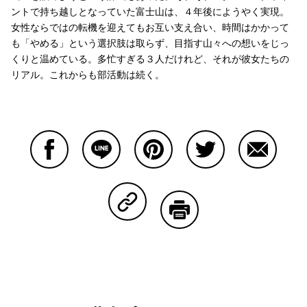
ントで持ち越しとなっていた富士山は、４年後にようやく実現。
女性ならではの転機を迎えてもお互い支え合い、時間はかかって
も「やめる」という選択肢は取らず、目指す山々への想いをじっ
くりと温めている。多忙すぎる３人だけれど、それが彼女たちの
リアル。これからも部活動は続く。
Facebookで共有する
Lineで共有する
Pinterestで共有する
Twitterで共有する
Emailで
Copy Linkで共有する
印刷する