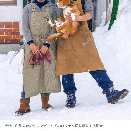
夫婦で白馬乗鞍のゲレンデサイドのロッヂを切り盛りする朋未。