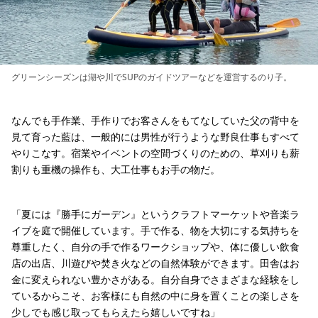
グリーンシーズンは湖や川でSUPのガイドツアーなどを運営するのり子。
なんでも手作業、手作りでお客さんをもてなしていた父の背中を
見て育った藍は、一般的には男性が行うような野良仕事もすべて
やりこなす。宿業やイベントの空間づくりのための、草刈りも薪
割りも重機の操作も、大工仕事もお手の物だ。
「夏には『勝手にガーデン』というクラフトマーケットや音楽ラ
イブを庭で開催しています。手で作る、物を大切にする気持ちを
尊重したく、自分の手で作るワークショップや、体に優しい飲食
店の出店、川遊びや焚き火などの自然体験ができます。田舎はお
金に変えられない豊かさがある。自分自身でさまざまな経験をし
ているからこそ、お客様にも自然の中に身を置くことの楽しさを
少しでも感じ取ってもらえたら嬉しいですね」