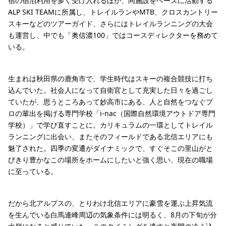
宿の宿泊利用を多く受け入れるほか、同施設をベースに活動する
ALP SKI TEAMに所属し、トレイルランやMTB、クロスカントリー
スキーなどのツアーガイド、さらにはトレイルランニングの大会
も運営し、中でも「奥信濃100」ではコースディレクターを務めて
いる。
生まれは秋田県の鹿角市で、学生時代はスキーの複合競技に打ち
込んでいた。社会人になって自衛官として充実した日々を過ごし
ていたが、思うところあって妙高市にある、人と自然をつなぐプ
ロの輩出を掲げる専門学校「i-nac（国際自然環境アウトドア専門
学校）」で学び直すことに。カリキュラムの一環としてトレイル
ランニングに出会い、またそのフィールドである北信エリアにも
魅了された。四季の変遷がダイナミックで、すぐそこの里山がと
びきり豊かなこの場所をホームにしたいと強く思い、現在の職場
に至っている。
だから北アルプスの、とりわけ北信エリアに豪雪を運ぶ上昇気流
を生んでいる白馬連峰周辺の気象条件には明るく、8月の下旬が分