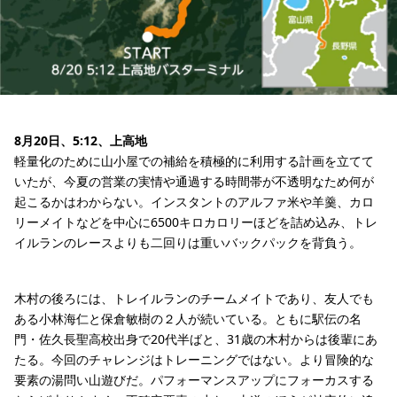
8月20日、5:12、上高地
軽量化のために山小屋での補給を積極的に利用する計画を立てて
いたが、今夏の営業の実情や通過する時間帯が不透明なため何が
起こるかはわからない。インスタントのアルファ米や羊羹、カロ
リーメイトなどを中心に6500キロカロリーほどを詰め込み、トレ
イルランのレースよりも二回りは重いバックパックを背負う。
木村の後ろには、トレイルランのチームメイトであり、友人でも
ある小林海仁と保倉敏樹の２人が続いている。ともに駅伝の名
門・佐久長聖高校出身で20代半ばと、31歳の木村からは後輩にあ
たる。今回のチャレンジはトレーニングではない。より冒険的な
要素の湯問い山遊びだ。パフォーマンスアップにフォーカスする