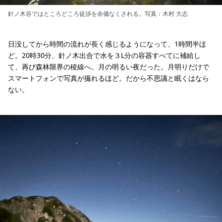
針ノ木谷ではところどころ徒渉を余儀なくされる。写真：木村 大志
日没してから時間の流れが長く感じるようになって、1時間半ほ
ど。20時30分、針ノ木出合で水を３L分の容器すべてに補給し
て、再び森林限界の稜線へ。月の明るい夜だった。月明りだけで
スマートフォンで写真が撮れるほど。だから不思議と眠くはなら
ない。