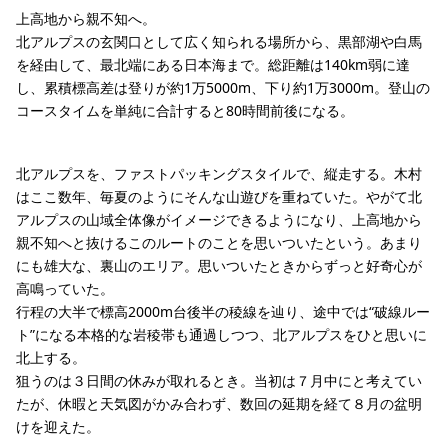
上高地から親不知へ。
北アルプスの玄関口として広く知られる場所から、黒部湖や白馬
を経由して、最北端にある日本海まで。総距離は140km弱に達
し、累積標高差は登りが約1万5000m、下り約1万3000m。登山の
コースタイムを単純に合計すると80時間前後になる。
北アルプスを、ファストパッキングスタイルで、縦走する。木村
はここ数年、毎夏のようにそんな山遊びを重ねていた。やがて北
アルプスの山域全体像がイメージできるようになり、上高地から
親不知へと抜けるこのルートのことを思いついたという。あまり
にも雄大な、裏山のエリア。思いついたときからずっと好奇心が
高鳴っていた。
行程の大半で標高2000m台後半の稜線を辿り、途中では“破線ルー
ト”になる本格的な岩稜帯も通過しつつ、北アルプスをひと思いに
北上する。
狙うのは３日間の休みが取れるとき。当初は７月中にと考えてい
たが、休暇と天気図がかみ合わず、数回の延期を経て８月の盆明
けを迎えた。