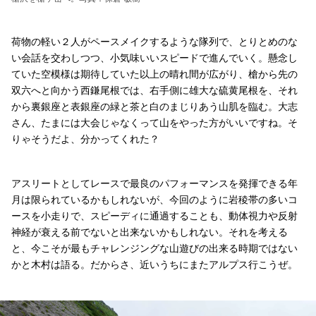
荷物の軽い２人がペースメイクするような隊列で、とりとめのな
い会話を交わしつつ、小気味いいスピードで進んでいく。懸念し
ていた空模様は期待していた以上の晴れ間が広がり、槍から先の
双六へと向かう西鎌尾根では、右手側に雄大な硫黄尾根を、それ
から裏銀座と表銀座の緑と茶と白のまじりあう山肌を臨む。大志
さん、たまには大会じゃなくって山をやった方がいいですね。そ
りゃそうだよ、分かってくれた？
アスリートとしてレースで最良のパフォーマンスを発揮できる年
月は限られているかもしれないが、今回のように岩稜帯の多いコ
ースを小走りで、スピーディに通過することも、動体視力や反射
神経が衰える前でないと出来ないかもしれない。それを考える
と、今こそが最もチャレンジングな山遊びの出来る時期ではない
かと木村は語る。だからさ、近いうちにまたアルプス行こうぜ。