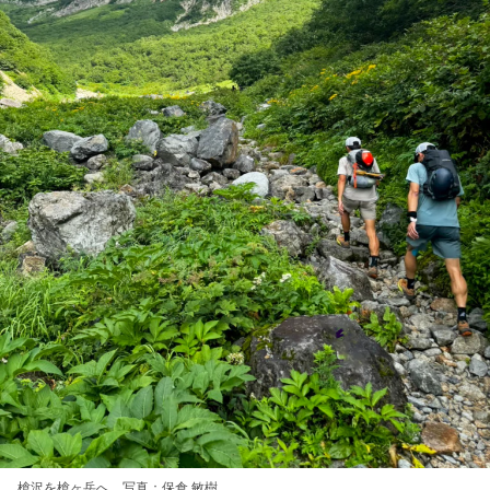
槍沢を槍ヶ岳へ。写真：保倉 敏樹