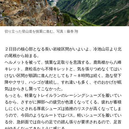
切り立った登山道を慎重に進む。写真：藤巻 翔
２日目の核心部となる長い岩稜区間がいよいよ、冷池山荘より北
の尾根から始まる。
ヘルメットを被って、慎重な足取りを意識する。鹿島槍から八峰
キレット、唐松岳から不帰キレットと、気を張りつめなくてはい
けない区間が順調に進んだとしても７～８時間は続く。急な登下
降やクサリ、ハシゴが連続し、すれ違いも多く、そのおかげが眠
気はからきし襲ってこなかった。
もっとも、軽量なトレイルランのレーシングシューズを履いてい
るから、さすがに脚部への疲労が色濃くなってくる。疲れが蓄積
しにくいとされる厚底シューズは捻挫のリスクが高くなってしま
うので、今回のようなルートではパス。軽いシューズを履いてい
る分、急斜面では自らの足での踏ん張りが要求されるので、足首
がゆるくなってきたように感じる。