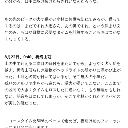
が分かる。日中に駆け抜けたらきれいなんだろうな。
あの先のピークが犬ケ岳かと小林に何度も訪ねてみるが、返って
くるのは「まだですね大志さん、あの奥ですね」という決まり文
句のみ。もはや目標に必要なタイムを計算することもおぼつかな
くなってくる。
8月22日、0:40、栂海山荘
山の中で迎える二度目の日付をまたいでから、ようやく犬ケ岳を
越え、栂海山荘らしき建物がヘッドライトの明かりに浮かび上が
った。山荘と名前が付いてはいるが、そこ無人の小屋だ。
残りのアルファ米をかっ込むも、活力が湧いてこない。ここまで
の区間で大きくタイムをロスしたに違いなく、もう無理かもしれ
ない。弱音を口にしてしまうが、そこで小林がくれたアドバイス
が実に的確だった。
「コースタイム比50%のペースで進めば、夜明け前のフィニッシ
ュにギリ間に合いますよ」