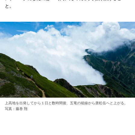
と。
上高地を出発してから１日と数時間後、五竜の稜線から唐松岳へと上がる。
写真：藤巻 翔