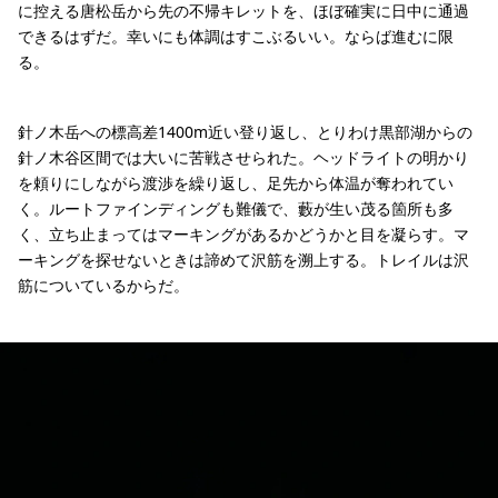
に控える唐松岳から先の不帰キレットを、ほぼ確実に日中に通過
できるはずだ。幸いにも体調はすこぶるいい。ならば進むに限
る。
針ノ木岳への標高差1400m近い登り返し、とりわけ黒部湖からの
針ノ木谷区間では大いに苦戦させられた。ヘッドライトの明かり
を頼りにしながら渡渉を繰り返し、足先から体温が奪われてい
く。ルートファインディングも難儀で、藪が生い茂る箇所も多
く、立ち止まってはマーキングがあるかどうかと目を凝らす。マ
ーキングを探せないときは諦めて沢筋を溯上する。トレイルは沢
筋についているからだ。