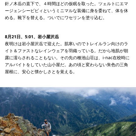
針ノ木岳の直下で、４時間ほどの仮眠を取った。ツェルトにエマ
ージェンシービビィというミニマルな装備に身を委ねて、体を休
める。靴下を替える。ついでにワセリンを塗り込む。
8月21日、5:01、岩小屋沢岳
夜明けは岩小屋沢岳で迎えた。肌寒いのでトレイルラン向けのラ
イト＆ファストなレインウェアを羽織っている。だから地肌が朝
露に濡らされることもない。その先の種池山荘は、i-nac在校時に
アルバイトをしていた山小屋だ。あの頃と変わらない朱色の三角
屋根に、安心と懐かしさとを覚える。