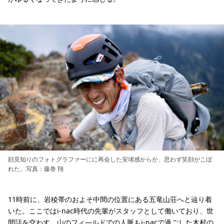
顔見知りのフォトグラファーにに再会した安堵感からか、思わず笑顔がこぼ
れた。写真：藤巻 翔
11時前に、岩稜帯のおよそ中間の位置にある五竜山荘へと辿り着
いた。ここではi-nac時代の先輩がスタッフとして働いており、世
間話を交わす。山のフィ―ルドでの人脈もi-nacで過ごした木村の