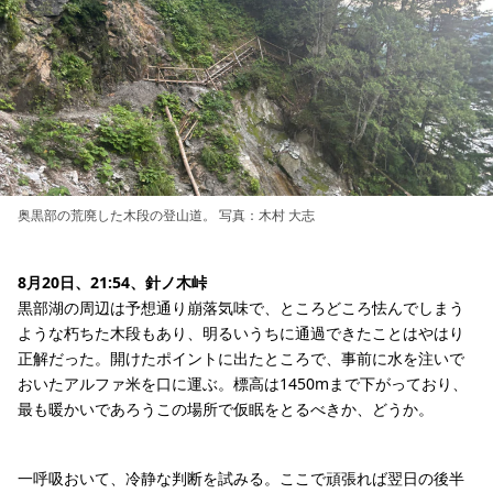
奥黒部の荒廃した木段の登山道。 写真：木村 大志
8月20日、21:54、針ノ木峠
黒部湖の周辺は予想通り崩落気味で、ところどころ怯んでしまう
ような朽ちた木段もあり、明るいうちに通過できたことはやはり
正解だった。開けたポイントに出たところで、事前に水を注いで
おいたアルファ米を口に運ぶ。標高は1450mまで下がっており、
最も暖かいであろうこの場所で仮眠をとるべきか、どうか。
一呼吸おいて、冷静な判断を試みる。ここで頑張れば翌日の後半