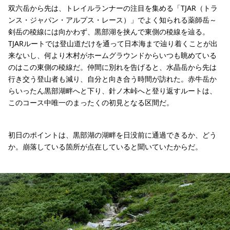
双六岳から先は、トレイルランナーの注目を集める「TJAR（トラ
ンス・ジャパン・アルプス・レース）」でよく知られる薬師岳～
剣岳の稜線には向かわず、黒部湖を挟んで東側の稜線を辿る。
TJARルートでは登山道だけを通って日本海まで辿り着くことが出
来ないし、何より木村がホームグラウンドからいつも眺めている
のはこの東側の稜線だ。仲間に別れを告げると、水晶岳から先は
行き交う登山者も減り、自分と向き合う時間が訪れた。赤牛岳か
らいったん黒部湖畔へと下り、針ノ木峠へと登り返すルートは、
このコース中唯一のまったくの初見となる区間だ。
初日のポイントは、黒部湖の湖畔を日没前に通過できるか、どう
か。崩落している箇所が点在していると聞いていたからだ。