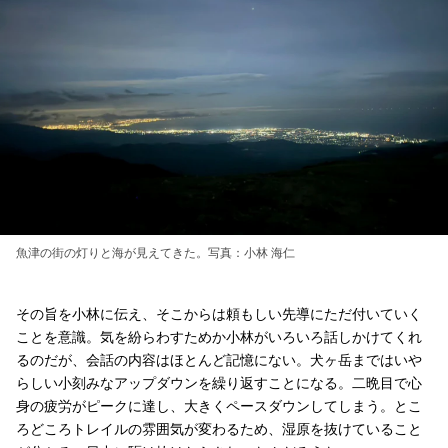
魚津の街の灯りと海が見えてきた。写真：小林 海仁
その旨を小林に伝え、そこからは頼もしい先導にただ付いていく
ことを意識。気を紛らわすためか小林がいろいろ話しかけてくれ
るのだが、会話の内容はほとんど記憶にない。犬ヶ岳まではいや
らしい小刻みなアップダウンを繰り返すことになる。二晩目で心
身の疲労がピークに達し、大きくペースダウンしてしまう。とこ
ろどころトレイルの雰囲気が変わるため、湿原を抜けていること