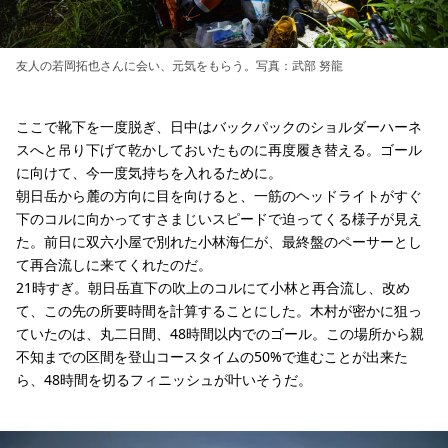
友人の若岡拓也さんに会い、元気をもらう。写真：武部 努龍
ここで靴下を一度脱ぎ、日中はバックパックのショルダーハーネ
スへと吊り下げて乾かしておいたものに再度履き替える。ゴール
に向けて、今一度気持ちを入れるために。
朝日岳から麓の方向に目を向けると、一筋のヘッドライトがすぐ
下のコルに向かってすさまじいスピードで迫ってくる様子が見え
た。前日に双六小屋で別れた小林海仁が、最終盤のペーサーとし
て再合流しに来てくれたのだ。
21時すぎ。朝日岳直下の吹上のコルにて小林と再合流し、改め
て、この先の所要時間を計算することにした。木村が密かに狙っ
ていたのは、丸二日間、48時間以内でのゴール。この場所から親
不知までの区間を登山コースタイムの50%で進むことが出来た
ら、48時間を切るフィニッシュが叶いそうだ。