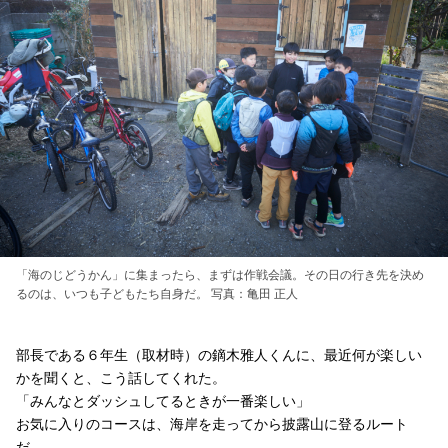
「海のじどうかん」に集まったら、まずは作戦会議。その日の行き先を決め
るのは、いつも子どもたち自身だ。 写真：亀田 正人
部長である６年生（取材時）の鏑木雅人くんに、最近何が楽しい
かを聞くと、こう話してくれた。
「みんなとダッシュしてるときが一番楽しい」
お気に入りのコースは、海岸を走ってから披露山に登るルート
だ。