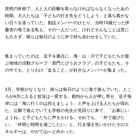
突然の休校で、人と人の距離を取らなければならなくなったあの
時期。大人たちは「子どもの行き先をどうしよう」と落ち着かな
い日々を送っていた。創設メンバーのひとり、当時10歳だった伊
藤杏の母である私も、その一人だった。けれどそんなことは意に
も介さず、彼らは毎日のように外で待ち合わせをしていた。
集まっていたのは、逗子を拠点に、海・山・川で子どもたちが遊
ぶ地域の活動グループ「黒門とびうおクラブ」の子どもたち。そ
の中でも、とりわけ「走ること」が好きなメンバーが集まった。
3月、学校がなくなり、彼らは毎日のように海で遊んでいた。とこ
ろが4月に入ると状況は一変する。都内から人が押し寄せ、逗子海
岸には「海に行くのは控えましょう」と声を上げる人たちが現れ
た。公園で遊んでいても学校の先生が見回りに来て、「お家にい
ようね」と子どもたちに声をかける。それでも、「外で遊びた
い」「仲間と時間を過ごしたい」と、行き場を失いかけたそのエ
ネルギーは、やがて山へと向かった。