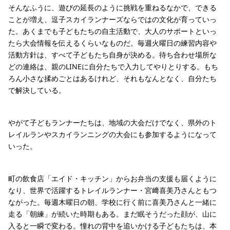
そんなふうに、遊びの延長のように挑戦を重ねるなかで、できる
ことが増え、逗子スカイランナーズならではの文化が育っていっ
た。あくまでも子どもたちの自主活動で、大人のサポートといっ
たら大会情報を伝えるくらいなものだ。毎週火曜日の練習内容や
活動方針は、すべて子どもたち自身が決める。待ち合わせ場所な
どの連絡は、親のLINEに自分たちで入力してやりとりする。もち
ろん小さな揉めごとはあるけれど、それもなんとなく、自分たち
で解決している。
やがて子どもランナーたちは、地域の大会だけでなく、県外のト
レイルランやスカイランニングの大会にも参加するようになって
いった。
町の飲食店「エイド・キッチン」からお弁当の支援も届くように
なり、世界で活躍するトレイルランナー・宮﨑喜美乃さんともつ
ながった。毎週木曜日の朝、学校に行く前に喜美乃さんと一緒に
走る「朝練」が続いた時期もある。まだ眠そうだった顔が、山に
入ると一瞬で変わる。憧れの背中を追いかける子どもたちは、本