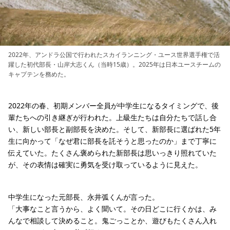
2022年、アンドラ公国で行われたスカイランニング・ユース世界選手権で活
躍した初代部長・山岸大志くん（当時15歳）。2025年は日本ユースチームの
キャプテンを務めた。
2022年の春、初期メンバー全員が中学生になるタイミングで、後
輩たちへの引き継ぎが行われた。上級生たちは自分たちで話し合
い、新しい部長と副部長を決めた。そして、新部長に選ばれた5年
生に向かって「なぜ君に部長を託そうと思ったのか」まで丁寧に
伝えていた。たくさん褒められた新部長は思いっきり照れていた
が、その表情は確実に勇気を受け取っているように見えた。
中学生になった元部長、永井弧くんが言った。
「大事なこと言うから、よく聞いて。その日どこに行くかは、み
んなで相談して決めること。鬼ごっことか、遊びもたくさん入れ