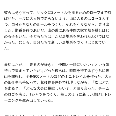
彼らはそう言って、ザックに2メートルを測るためのロープまで忍
ばせた。一度に大人数で走らないよう、山に入るのは２〜３人ず
つ。自分たちなりのルールをつくり、それを守りながら、走り出
した。順番を待つあいだ、山の麓にある仲間の家で畑を耕しはじ
める子もいた。子どもたちは、ただ居場所を奪われたわけではな
かった。むしろ、自分たちで新しい居場所をつくりはじめてい
た。
最初はただ、「走るのが好き」「仲間と一緒にいたい」という気
持ちで集まっていただけだった彼らは、時間を持て余すうちに裏
山を開拓し、全長800メートルほどのミニトレイルを作った。大人
の畑仕事も手伝って、収穫物を屋外で料理しながら、「次はどこ
を走る？」「どんな大会に挑戦したい？」と語り合った。チーム
のロゴを考え、Tシャツをつくり、毎日のように新しい遊びとトレ
ーニングを生み出していった。