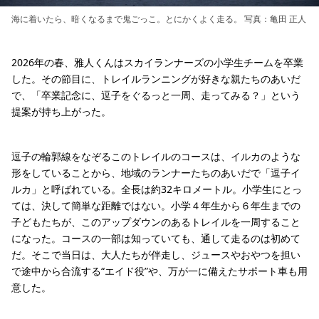
海に着いたら、暗くなるまで鬼ごっこ。とにかくよく走る。 写真：亀田 正人
2026年の春、雅人くんはスカイランナーズの小学生チームを卒業
した。その節目に、トレイルランニングが好きな親たちのあいだ
で、「卒業記念に、逗子をぐるっと一周、走ってみる？」という
提案が持ち上がった。
逗子の輪郭線をなぞるこのトレイルのコースは、イルカのような
形をしていることから、地域のランナーたちのあいだで「逗子イ
ルカ」と呼ばれている。全長は約32キロメートル。小学生にとっ
ては、決して簡単な距離ではない。小学４年生から６年生までの
子どもたちが、このアップダウンのあるトレイルを一周すること
になった。コースの一部は知っていても、通して走るのは初めて
だ。そこで当日は、大人たちが伴走し、ジュースやおやつを担い
で途中から合流する“エイド役”や、万が一に備えたサポート車も用
意した。