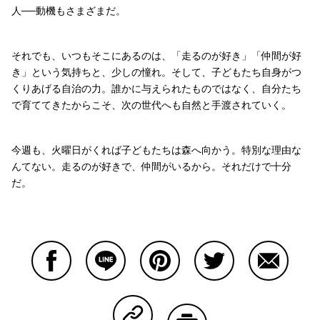
人──動機もさまざまだ。
それでも、いつもそこにあるのは、「走るのが好き」「仲間が好
き」という気持ちと、少しの憧れ。そして、子どもたち自身がつ
くりあげる自治の力。誰かに与えられたものではなく、自分たち
で育ててきたからこそ、次の世代へも自然と手渡されていく。
今週も、火曜日がくれば子どもたちは森へ向かう。特別な理由な
んてない。走るのが好きで、仲間がいるから。それだけで十分
だ。
Facebookで共有する
Lineで共有する
Pinterestで共有する
Twitterで共有する
Emailで