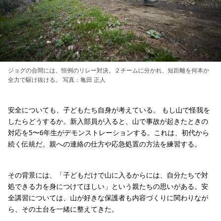
ジョグの合間には、恒例のリレー対決。２チームに分かれ、短距離を何本か
全力で駆け抜ける。 写真：亀田 正人
安全についても、子どもたち自身が考えている。 もし山で怪我を
したらどうするか。新入部員が入ると、山で事故が起きたときの
対応を5〜6年生がデモンストレーションする。これは、初代から
続く伝統だ。親への連絡の仕方や応急処置の方法を練習する。
その背景には、「子どもだけで山に入るからには、自分たちで対
処できる力を身につけてほしい」という親たちの思いがある。安
全講習については、山が好きな保護者も内容づくりに関わりなが
ら、その土台を一緒に整えてきた。