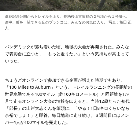
蘆花記念公園からトレイルを上り、長柄桜山古墳群の２号墳から１号墳へ。
途中、町を一望できる丘のブランコは、みんなのお気に入り。 写真：亀田 正
人
パンデミックが落ち着いた頃、地域の大会が再開された。みんな
で表彰台に立つと、「もっと走りたい」という気持ちが高まって
いった。
ちょうどオンラインで参加できる企画が増えた時期でもあり、
「100 Miles to Auburn」という、トレイルランニングの長距離の
世界水準である100マイル（約160キロメートル）と同距離を1か
月で走るオンライン大会の情報を伝えると、当時12歳だった初代
「部長」の山岸大志くんを筆頭に、「やる！1日8キロくらいなら
余裕でしょ！」と即答。毎日地道に走り続け、３週間目にはメン
バー4人が100マイルを完走した。