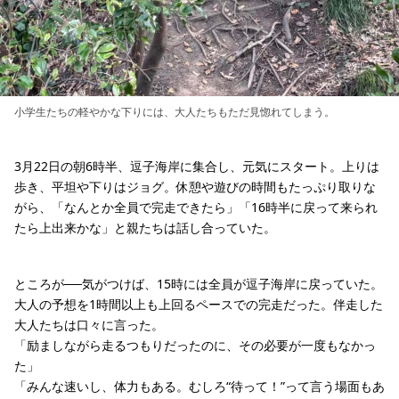
小学生たちの軽やかな下りには、大人たちもただ見惚れてしまう。
3月22日の朝6時半、逗子海岸に集合し、元気にスタート。上りは
歩き、平坦や下りはジョグ。休憩や遊びの時間もたっぷり取りな
がら、「なんとか全員で完走できたら」「16時半に戻って来られ
たら上出来かな」と親たちは話し合っていた。
ところが──気がつけば、15時には全員が逗子海岸に戻っていた。
大人の予想を1時間以上も上回るペースでの完走だった。伴走した
大人たちは口々に言った。
「励ましながら走るつもりだったのに、その必要が一度もなかっ
た」
「みんな速いし、体力もある。むしろ“待って！”って言う場面もあ