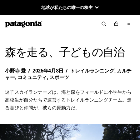
地球が私たちの唯一の株主
森を走る、子どもの自治
小野寺 愛
/
2026年4月8日
/
トレイルランニング
,
カルチ
ャー
,
コミュニティ
,
スポーツ
逗子スカイランナーズは、海と森をフィールドに小学生から
高校生が自分たちで運営するトレイルランニングチーム。走
る喜びと仲間が、彼らの原動力だ。