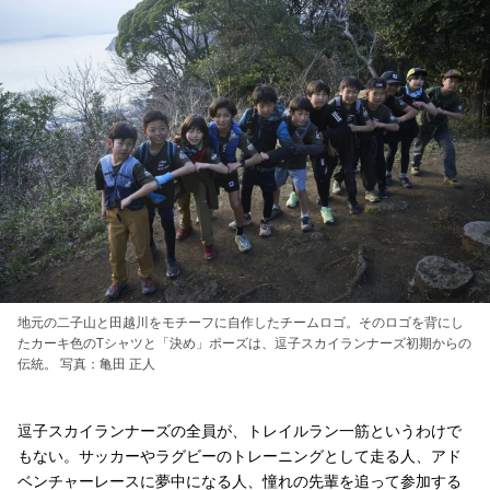
地元の二子山と田越川をモチーフに自作したチームロゴ。そのロゴを背にし
たカーキ色のTシャツと「決め」ポーズは、逗子スカイランナーズ初期からの
伝統。 写真：亀田 正人
逗子スカイランナーズの全員が、トレイルラン一筋というわけで
もない。サッカーやラグビーのトレーニングとして走る人、アド
ベンチャーレースに夢中になる人、憧れの先輩を追って参加する