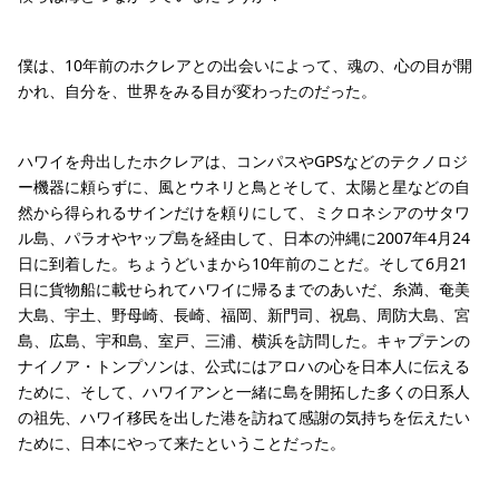
僕は、10年前のホクレアとの出会いによって、魂の、心の目が開
かれ、自分を、世界をみる目が変わったのだった。
ハワイを舟出したホクレアは、コンパスやGPSなどのテクノロジ
ー機器に頼らずに、風とウネリと鳥とそして、太陽と星などの自
然から得られるサインだけを頼りにして、ミクロネシアのサタワ
ル島、パラオやヤップ島を経由して、日本の沖縄に2007年4月24
日に到着した。ちょうどいまから10年前のことだ。そして6月21
日に貨物船に載せられてハワイに帰るまでのあいだ、糸満、奄美
大島、宇土、野母崎、長崎、福岡、新門司、祝島、周防大島、宮
島、広島、宇和島、室戸、三浦、横浜を訪問した。キャプテンの
ナイノア・トンプソンは、公式にはアロハの心を日本人に伝える
ために、そして、ハワイアンと一緒に島を開拓した多くの日系人
の祖先、ハワイ移民を出した港を訪ねて感謝の気持ちを伝えたい
ために、日本にやって来たということだった。