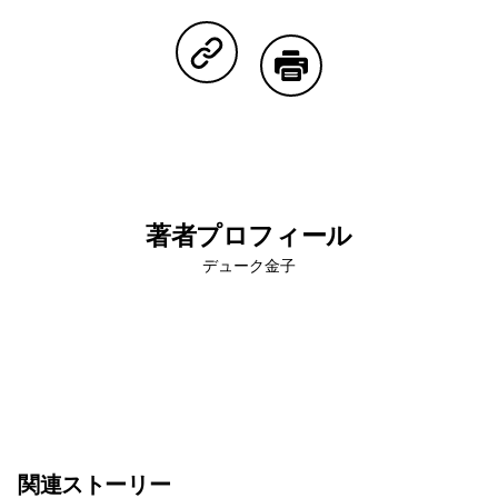
Facebookで共有する
Lineで共有する
Pinterestで共有する
Twitterで共有する
Emailで
Copy Linkで共有する
印刷する
著者プロフィール
デューク金子
関連ストーリー