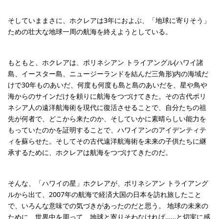
そしていままさに、ホクレアは3年におよぶ、「地球に寄りそう」
ための壮大な地球一周の航海を終えようとしている。
もともと、ホクレアは、ポリネシアン トライアングル(ハワイ諸
島、イースター島、ニュージーランドを結んだ三角形)内の海域だ
けで30年ものあいだ、何度も何度も島と島のあいだを、星や鳥や
海からのサインだけを頼りに航海をつづけてきた。その古代ポリ
ネシア人の遠洋航海術を現代に復活させることで、自分たちの祖
先が何者で、どこから来たのか、そしていかに素晴らしい能力を
もっていたのかを証明することで、ハワイアンのアイデンティテ
ィを蘇らせた。そしてその古代遠洋航海術を未来の子供たちに継
承するために、ホクレアは航海をつづけてきたのだ。
そんな、「ハワイの星」ホクレアが、ポリネシアン トライアング
ルから出て、2007年の航海で経済大国の日本を訪れ旅したこと
で、いろんな意味での気づきがあったのだと思う。 地球の未来の
ために、世界中を周って、地球と寄りそわなければ……と切実に感