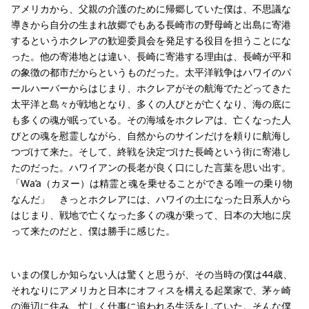
アメリカから、父親の介護のために帰郷していた僕は、不思議な
導きから自分の生まれ故郷でもある長崎市の野母崎と出島に寄港
するというホクレアの歓迎委員会を発足する役目を担うことにな
った。他の寄港地とは違い、長崎に寄港する理由は、長崎が平和
の象徴の都市だからというものだった。太平洋戦争はハワイのパ
ールハーバーからはじまり、ホクレアがその航海でたどってきた
太平洋と島々が戦地となり、多くの人びとが亡くなり、海の底に
も多くの魂が眠っている。その海域をホクレアは、亡くなった人
びとの魂を慰霊しながら、自然からのサインだけを頼りに航海し
つづけて来た。そして、終戦を決定づけた長崎という街に寄港し
たのだった。ハワイアンの長老が良く口にした言葉を思い出す。
「Wa’a（カヌー）は精霊と魂を乗せることができる唯一の乗り物
なんだ」 きっとホクレアには、ハワイの土になった日系人から
はじまり、戦地で亡くなった多くの魂が乗って、日本の大地に戻
って来たのだと、僕は勝手に感じた。
いまの僕しか知らない人は驚くと思うが、その当時の僕は44歳、
それなりにアメリカと日本にオフィスを構える起業家で、茅ヶ崎
の海辺に住み、忙しく仕事に追われる生活をしていた。そんな僕