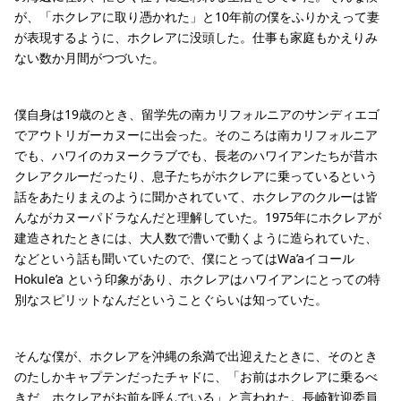
が、「ホクレアに取り憑かれた」と10年前の僕をふりかえって妻
が表現するように、ホクレアに没頭した。仕事も家庭もかえりみ
ない数か月間がつづいた。
僕自身は19歳のとき、留学先の南カリフォルニアのサンディエゴ
でアウトリガーカヌーに出会った。そのころは南カリフォルニア
でも、ハワイのカヌークラブでも、長老のハワイアンたちが昔ホ
クレアクルーだったり、息子たちがホクレアに乗っているという
話をあたりまえのように聞かされていて、ホクレアのクルーは皆
んながカヌーパドラなんだと理解していた。1975年にホクレアが
建造されたときには、大人数で漕いで動くように造られていた、
などという話も聞いていたので、僕にとってはWa’aイコール
Hokule’a という印象があり、ホクレアはハワイアンにとっての特
別なスピリットなんだということぐらいは知っていた。
そんな僕が、ホクレアを沖縄の糸満で出迎えたときに、そのとき
のたしかキャプテンだったチャドに、「お前はホクレアに乗るべ
きだ、ホクレアがお前を呼んでいる」と言われた。長崎歓迎委員