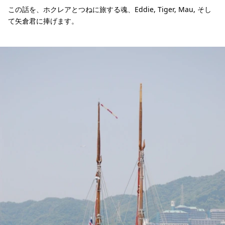
この話を、ホクレアとつねに旅する魂、Eddie, Tiger, Mau, そし
て矢倉君に捧げます。