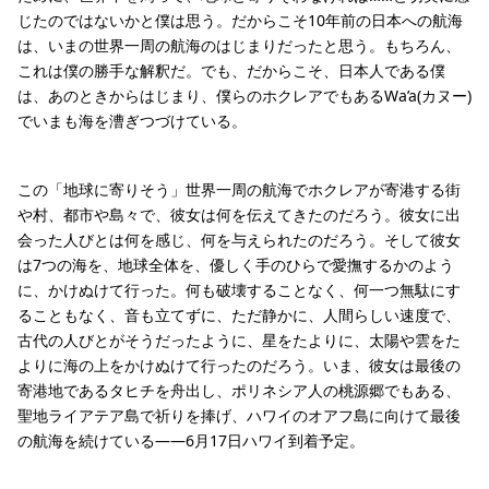
じたのではないかと僕は思う。だからこそ10年前の日本への航海
は、いまの世界一周の航海のはじまりだったと思う。もちろん、
これは僕の勝手な解釈だ。でも、だからこそ、日本人である僕
は、あのときからはじまり、僕らのホクレアでもあるWa’a(カヌー)
でいまも海を漕ぎつづけている。
この「地球に寄りそう」世界一周の航海でホクレアが寄港する街
や村、都市や島々で、彼女は何を伝えてきたのだろう。彼女に出
会った人びとは何を感じ、何を与えられたのだろう。そして彼女
は7つの海を、地球全体を、優しく手のひらで愛撫するかのよう
に、かけぬけて行った。何も破壊することなく、何一つ無駄にす
ることもなく、音も立てずに、ただ静かに、人間らしい速度で、
古代の人びとがそうだったように、星をたよりに、太陽や雲をた
よりに海の上をかけぬけて行ったのだろう。いま、彼女は最後の
寄港地であるタヒチを舟出し、ポリネシア人の桃源郷でもある、
聖地ライアテア島で祈りを捧げ、ハワイのオアフ島に向けて最後
の航海を続けている――6月17日ハワイ到着予定。