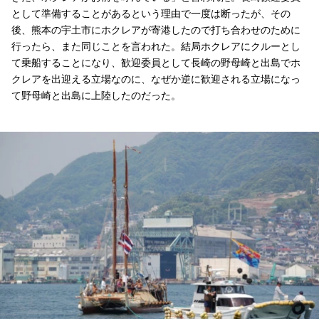
として準備することがあるという理由で一度は断ったが、その
後、熊本の宇土市にホクレアが寄港したので打ち合わせのために
行ったら、また同じことを言われた。結局ホクレアにクルーとし
て乗船することになり、歓迎委員として長崎の野母崎と出島でホ
クレアを出迎える立場なのに、なぜか逆に歓迎される立場になっ
て野母崎と出島に上陸したのだった。