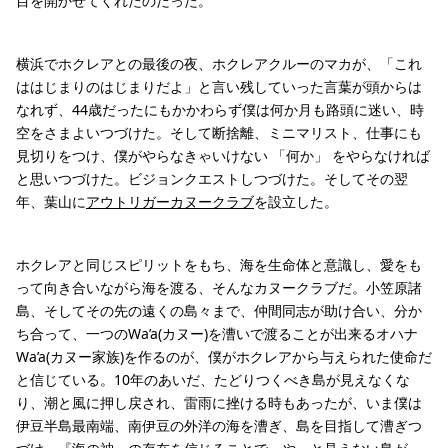
目を開かせてくれたのだった。
横浜でホクレアとの最後の夜、ホクレアクルーのマカが、「これ
ははじまりのはじまりだよ」と言い残していった言葉が頭からは
なれず、44歳だったにもかかわらず僕は何か月も路頭に迷い、時
空をさまよいつづけた。そして断捨離、ミニマリスト、仕事にも
見切りをつけ、僕がやらなきゃいけない 「何か」 をやらなければ
と思いつづけた。ビジョンクエストしつづけた。そしてその翌
年、葉山に
アウトリガーカヌークラブ
を設立した。
ホクレアと同じスピリットをもち、海を生命体と意識し、愛をも
って向き合いながら海を渡る、そんなカヌークラブだ。小笠原諸
島、そしてその先の遠くの島々まで、仲間同志が助け合い、分か
ち合って、一つのWa’a(カヌー)を漕いで渡ることが出来るオハナ
Wa’a(カヌー家族)を作るのが、僕がホクレアから与えられた使命だ
と信じている。10年のあいだ、たどりつくべき島が見えなくな
り、潮と風に押し戻され、雷雨に挫ける時もあったが、いま僕は
伊豆半島最南端、南伊豆の外洋の海を漕ぎ、島を目指して漕ぎつ