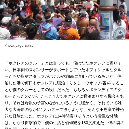
Photo: yaguraphic
「ホクレアのクルー」とは言っても、僕はただホクレアに寄りそ
い、日本側のスポンサーがサポートしていたオフィシャルなクル
ーたちや取材スタッフがホテルや旅館に泊まっているあいだ、停
泊した港で何日もホクレアに寝泊まりをし、ウオッチ(番)をするこ
とが僕のクルーとしての役目だった。もちろんボランティアのク
ルーだったのだが、たった1人でホクレアに寝泊まりする機会もあ
り、それは母親の子宮のなかにいるように暖かく、それでいて雄
大な大海原のなかに1人カヌーで漂うような、そんな不思議で神秘
的な経験だった。ホクレアに24時間寄りそうという貴重な体験
は、かなり衝撃的で、僕の生活と価値観を180度変えた。僕の魂の