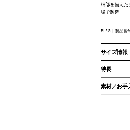
細部を備えた
場で製造
Blue Sage
BLSG
| 製品番号
サイズ情報
特長
素材／お手