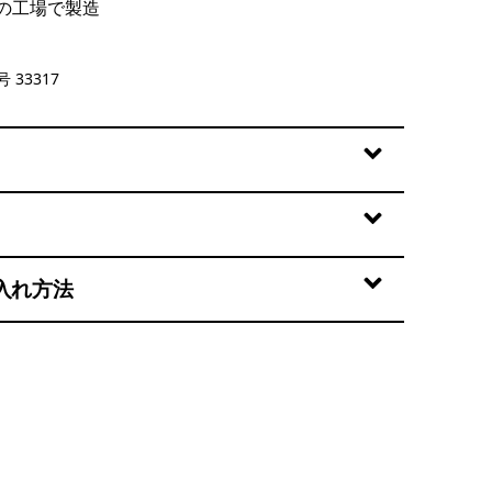
の工場で製造
reen
 33317
入れ方法