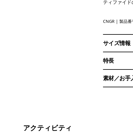
ティファイド
Canopy G
CNGR
| 製品番号
サイズ情報
特長
素材／お手
アクティビティ