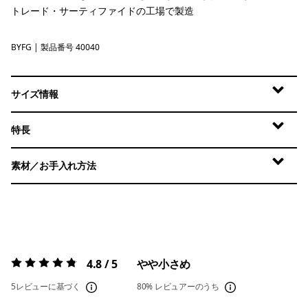
トレード・サーティファイドの工場で製造
BYFG
Berry Fig
| 製品番号 40040
サイズ情報
特長
素材／お手入れ方法
4.8 / 5
やや小さめ
評価:
4.8 / 5
5レビューに基づく
80%
レビュアーのうち