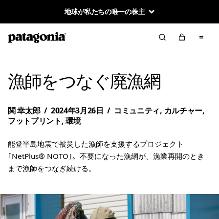
地球が私たちの唯一の株主
漁師をつなぐ廃漁網
関 幸太郎
/
2024年3月26日
/
コミュニティ
,
カルチャー
,
フットプリント
,
環境
能登半島地震で被災した漁師を支援するプロジェクト
｢NetPlus® NOTO｣。不要になった漁網が、漁業再開のとき
まで漁師をつなぎ続ける。