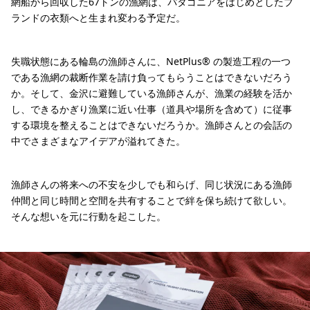
網船から回収した67トンの漁網は、パタゴニアをはじめとしたブ
ランドの衣類へと生まれ変わる予定だ。
失職状態にある輪島の漁師さんに、NetPlus® の製造工程の一つ
である漁網の裁断作業を請け負ってもらうことはできないだろう
か。そして、金沢に避難している漁師さんが、漁業の経験を活か
し、できるかぎり漁業に近い仕事（道具や場所を含めて）に従事
する環境を整えることはできないだろうか。漁師さんとの会話の
中でさまざまなアイデアが溢れてきた。
漁師さんの将来への不安を少しでも和らげ、同じ状況にある漁師
仲間と同じ時間と空間を共有することで絆を保ち続けて欲しい。
そんな想いを元に行動を起こした。