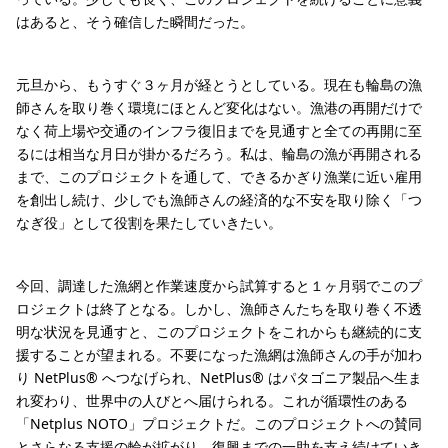
はあると、そう確信した瞬間だった。
元旦から、もうすぐ３ヶ月が経とうとしている。現在も輪島の漁
師さんを取り巻く環境にほとんど変化はない。漁港の再開だけで
なく荷上場や交通のインフラ復旧までを見通すと全ての再開に至
るには相当な月日が掛かるだろう。私は、輪島の漁が再開される
まで、このプロジェクトを通して、できるかぎり漁業に近い雇用
を創出し続け、少しでも漁師さんの経済的な不安を取り除く「つ
なぎ役」として役割を果たしていきたい。
今回、調達した漁網と作業速度から試算すると１ヶ月弱でこのプ
ロジェクトは終了となる。しかし、漁師さんたちを取り巻く不透
明な状況を見通すと、このプロジェクトをこれからも継続的に支
援することが望まれる。不要になった漁網は漁師さんの手が加わ
り NetPlus® へつなげられ、NetPlus® はパタゴニア製品へ生ま
れ変わり、世界中の人びとへ届けられる。これが循環性のある
「Netplus NOTO」プロジェクトだ。このプロジェクトへの賛同
とさらなる支援の輪が拡がり、復興までの一助を支え続けていき