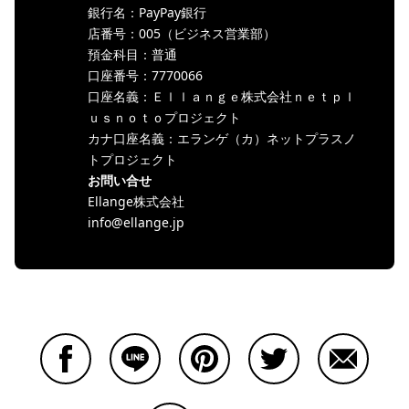
銀行名：PayPay銀行
店番号：005（ビジネス営業部）
預金科目：普通
口座番号：7770066
口座名義：Ｅｌｌａｎｇｅ株式会社ｎｅｔｐｌ
ｕｓｎｏｔｏプロジェクト
カナ口座名義：エランゲ（カ）ネットプラスノ
トプロジェクト
お問い合せ
Ellange株式会社
info@ellange.jp
Facebookで共有する
Lineで共有する
Pinterestで共有する
Twitterで共有する
Emailで