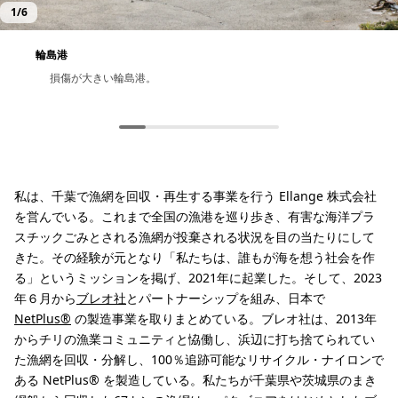
1
/
6
輪島港
損傷が大きい輪島港。
輪島港も水位の変化が著しい。
隙間なく停泊する漁船。
仲間のシェフ。彼の経営するレストランは倒壊した。不透明な
輪島でピザ屋を営む仲間。少しずつではあるが営業を再開して
賑わいのない輪島港に佇み、茫然と漁船を眺める。
状況の中でも、地域住民への炊き出しの中心となり元旦から活
いる。
動を続けている。
私は、千葉で漁網を回収・再生する事業を行う Ellange 株式会社
を営んでいる。これまで全国の漁港を巡り歩き、有害な海洋プラ
スチックごみとされる漁網が投棄される状況を目の当たりにして
きた。その経験が元となり「私たちは、誰もが海を想う社会を作
る」というミッションを掲げ、2021年に起業した。そして、2023
年６月から
ブレオ社
とパートナーシップを組み、日本で
NetPlus®
の製造事業を取りまとめている。ブレオ社は、2013年
からチリの漁業コミュニティと恊働し、浜辺に打ち捨てられてい
た漁網を回収・分解し、100％追跡可能なリサイクル・ナイロンで
ある NetPlus® を製造している。私たちが千葉県や茨城県のまき