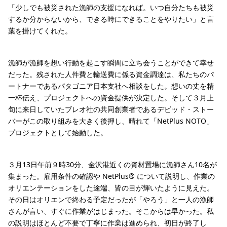
「少しでも被災された漁師の支援になれば。いつ自分たちも被災
するか分からないから、できる時にできることをやりたい」と言
葉を掛けてくれた。
漁師が漁師を想い行動を起こす瞬間に立ち会うことができて幸せ
だった。残された人件費と輸送費に係る資金調達は、私たちのパ
ートナーであるパタゴニア日本支社へ相談をした。想いの丈を精
一杯伝え、プロジェクトへの資金提供が決定した。そして３月上
旬に来日していたブレオ社の共同創業者であるデビッド・ストー
バーがこの取り組みを大きく後押し、晴れて「NetPlus NOTO」
プロジェクトとして始動した。
３月13日午前９時30分、金沢港近くの資材置場に漁師さん10名が
集まった。雇用条件の確認や NetPlus® について説明し、作業の
オリエンテーションをした途端、皆の目が輝いたように見えた。
その日はオリエンで終わる予定だったが「やろう」と一人の漁師
さんが言い、すぐに作業がはじまった。そこからは早かった。私
の説明はほとんど不要で丁寧に作業は進められ、初日が終了し