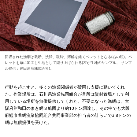
回収された漁網は裁断、洗浄、破砕、溶解を経てペレットとなる(右の瓶)。ペ
レットを糸に加工し生地として織り上げられる(左が生地のサンプル。 サンプ
ル提供：豊田通商株式会社)。
行動を起こすと、多くの漁業関係者が賛同し支援に動いてくれ
た。作業場所は、石川県漁業協同組合が普段は資材置場として利
用している場所を無償提供してくれた。不要になった漁網は、大
阪府岸和田のまき網３船団より約10トン調達し、その中でも大阪
府鰮巾着網漁業協同組合共同事業部の担当者の計らいで3.8トンの
網は無償提供を受けた。