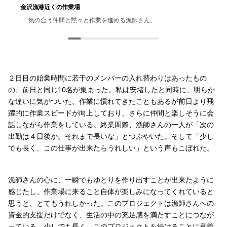
金沢漁港近くの作業場
気の合う仲間と黙々と作業を進める漁師さん。
濡れている漁網を広げて乾かす。
ナイロン以外の素材は、丁寧に取り除く。
大きな漁網を作業のしやすいサイズに裁断していく。
裁断した漁網をフレコンバッグへ戻す。袋の数が作業の目安と
表情も和らぎ、会話も弾む。
支援の経緯とNetPlus®について説明をする。
なる。
２日目の始業時間に若干のメンバーの入れ替わりはあったもの
の、前日と同じ10名が集まった。私は安堵したと同時に、明らか
な違いに気がついた。作業に慣れてきたこともあるが前日より飛
躍的に作業スピードが向上しており、さらに仲間と楽しそうに会
話しながら作業をしている。終業間際、漁師さんの一人が「次の
出勤は４日後か。それまで長いな」とつぶやいた。そして「少し
でも長く、この仕事が出来たらうれしい」という声もこぼれた。
漁師さんの心に、一瞬でもゆとりを作り出すことが出来たように
感じたし、作業場に来ること自体が楽しみになってくれていると
思うと、とてもうれしかった。このプロジェクトは漁師さんへの
資金的支援だけでなく、生活の中の充足感を満たすことにつなが
っている。少しでも長く、このプロジェクトを続けることに意義