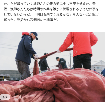
た。ただ帰っていく漁師さんの後ろ姿に少し不安を覚えた。普
段、漁師さんたちは時間や作業を誰かに管理されるような仕事を
していないからだ。「明日も来てくれるかな」そんな不安が駆け
巡った。発災から72日後の出来事だ。
金沢漁港近くの作業場
金沢漁港近くの作業場
金沢漁港近くの作業場
金沢漁港近くの作業場
金沢漁港近くの作業場
金沢漁港近くの作業場
金沢漁港近くの作業場
気の合う仲間と黙々と作業を進める漁師さん。
濡れている漁網を広げて乾かす。
ナイロン以外の素材は、丁寧に取り除く。
大きな漁網を作業のしやすいサイズに裁断していく。
裁断した漁網をフレコンバッグへ戻す。袋の数が作業の目安となる。
表情も和らぎ、会話も弾む。
支援の経緯とNetPlus®について説明をする。
1
/
7