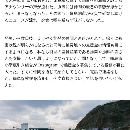
アナウンサーの声が流れた。脳裏には仲間の最悪の事態が浮かび
涙が止まらなくなった。その後も、輪島朝市が火災で延焼し続け
るニュースが流れ、夕食は喉を通らず味がしなかった。
発災から数日後、ようやく能登の仲間と連絡がとれた。徐々に被
害状況が明らかになるのと同時に被災地への支援金の情報も目に
するようになる。私なら能登の基幹産業である漁業や漁師の皆さ
んを支援したいと思うようになっていた。間もなくして、輪島市
小型底引き組合が Instagram で義援金を募集している投稿が目に
入った。すぐに仲間を通じて紹介してもらい、電話で連絡をし
た。簡単な挨拶を済ませ、今度直接お会いして話を伺いたいと伝
えた。
能登半島鹿磯漁港。
能登半島鹿磯漁港。
能登半島鹿磯漁港。
能登半島鹿磯漁港。
能登半島鹿磯漁港。
漁港の水位は大きく変化した。漁船が打ち上げられている。
波止場の色から、震災前の水面の位置が伺える。
海底が剥き出しになっている。
海岸線は後退し、かつて水中にあったテトラポットが露わになっている。
鹿磯漁港を俯瞰する