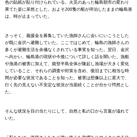
色の貼紙が貼り付けられている。火災のあった輪島朝市の変わり
果てた姿に呆然とした。およそ200隻の船が停泊したままの輪島港
は、時が止まっていた。
さっそく、義援金を募集していた漁師さんに会いにいこうとした
が既に金沢へ避難していた。ここではじめて、輪島の漁師さんの
多くが避難生活を余儀なくされている事実を知った。翌日、金沢
へ向かい、輪島港の現状や今後について詳しく話を聞いた。漁船
や漁港の被害に加えて、能登半島全体が隆起し漁場が大きく変化
していること、それらの調査や対策を含め、復旧までに相当な時
間が必要な状況であることを知った。被害は想像以上に甚大で、
行く先の見えない不安定な状況が当面続くことが分かり愕然とし
た。
そんな状況を目の当たりにして、自然と私の口から言葉が溢れて
いた。