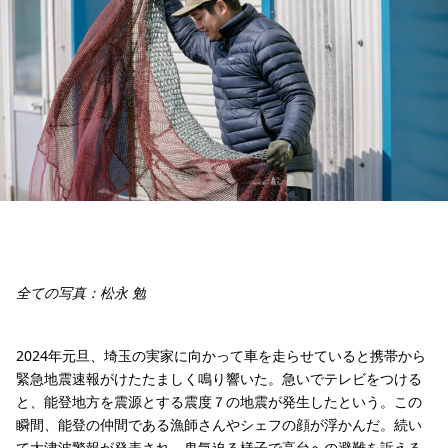
全ての写真：松永 勉
2024年元旦、埼玉の実家に向かって車を走らせていると携帯から
緊急地震速報がけたたましく鳴り響いた。急いでテレビをつける
と、能登地方を震源とする震度７の地震が発生したという。この
瞬間、能登の仲間である漁師さんやシェフの顔が浮かんだ。続い
て大津波警報が発表され、鬼気迫る様子で高台への避難を訴える