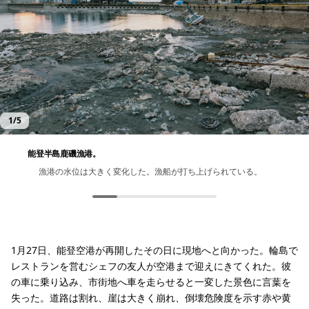
1
/
5
能登半島鹿磯漁港。
漁港の水位は大きく変化した。漁船が打ち上げられている。
波止場の色から、震災前の水面の位置が伺える。
海底が剥き出しになっている。
海岸線は後退し、かつて水中にあったテトラポットが露わにな
鹿磯漁港を俯瞰する
っている。
1月27日、能登空港が再開したその日に現地へと向かった。輪島で
レストランを営むシェフの友人が空港まで迎えにきてくれた。彼
の車に乗り込み、市街地へ車を走らせると一変した景色に言葉を
失った。道路は割れ、崖は大きく崩れ、倒壊危険度を示す赤や黄