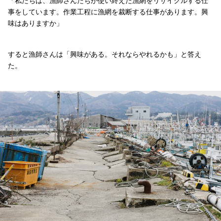
「私たちは、漁師さんたちが使い終えた漁網をリサイクルする仕
事をしています。作業工程に漁網を裁断する仕事があります。興
味はありますか」
すると漁師さんは「興味がある。それならやれるかも」と答え
た。
輪島港
輪島港
輪島港
輪島港
輪島港
輪島港
損傷が大きい輪島港。
輪島港も水位の変化が著しい。
隙間なく停泊する漁船。
仲間のシェフ。彼の経営するレストランは倒壊した。不透明な状況の中でも、地域
輪島でピザ屋を営む仲間。少しずつではあるが営業を再開している。
賑わいのない輪島港に佇み、茫然と漁船を眺める。