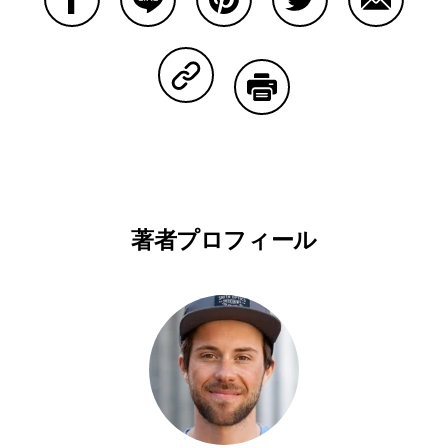
Facebookで共有する
Lineで共有する
Pinterestで共有する
Twitterで共有する
Emailで
Copy Linkで共有する
印刷する
著者プロフィール