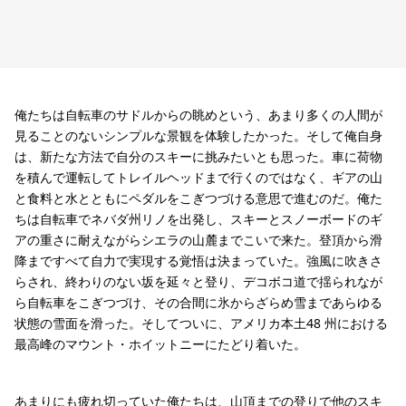
俺たちは自転車のサドルからの眺めという、あまり多くの人間が
見ることのないシンプルな景観を体験したかった。そして俺自身
は、新たな方法で自分のスキーに挑みたいとも思った。車に荷物
を積んで運転してトレイルヘッドまで行くのではなく、ギアの山
と食料と水とともにペダルをこぎつづける意思で進むのだ。俺た
ちは自転車でネバダ州リノを出発し、スキーとスノーボードのギ
アの重さに耐えながらシエラの山麓までこいで来た。登頂から滑
降まですべて自力で実現する覚悟は決まっていた。強風に吹きさ
らされ、終わりのない坂を延々と登り、デコボコ道で揺られなが
ら自転車をこぎつづけ、その合間に氷からざらめ雪まであらゆる
状態の雪面を滑った。そしてついに、アメリカ本土48 州における
最高峰のマウント・ホイットニーにたどり着いた。
あまりにも疲れ切っていた俺たちは、山頂までの登りで他のスキ