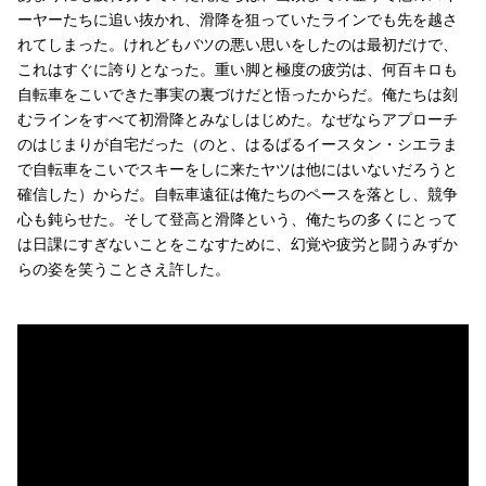
ーヤーたちに追い抜かれ、滑降を狙っていたラインでも先を越さ
れてしまった。けれどもバツの悪い思いをしたのは最初だけで、
これはすぐに誇りとなった。重い脚と極度の疲労は、何百キロも
自転車をこいできた事実の裏づけだと悟ったからだ。俺たちは刻
むラインをすべて初滑降とみなしはじめた。なぜならアプローチ
のはじまりが自宅だった（のと、はるばるイースタン・シエラま
で自転車をこいでスキーをしに来たヤツは他にはいないだろうと
確信した）からだ。自転車遠征は俺たちのペースを落とし、競争
心も鈍らせた。そして登高と滑降という、俺たちの多くにとって
は日課にすぎないことをこなすために、幻覚や疲労と闘うみずか
らの姿を笑うことさえ許した。