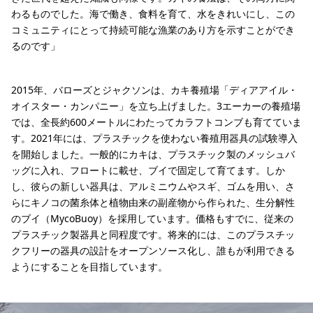
わるものでした。海で働き、食料を育て、水をきれいにし、この
コミュニティにとって持続可能な漁業のあり方を示すことができ
るのです」
2015年、バローズとジャクソンは、カキ養殖場「ディアアイル・
オイスター・カンパニー」を立ち上げました。3エーカーの養殖場
では、全長約600メートルにわたってカラフトコンブも育てていま
す。2021年には、プラスチックを使わない養殖用器具の試験導入
を開始しました。一般的にカキは、プラスチック製のメッシュバ
ッグに入れ、フロートに載せ、ブイで固定して育てます。しか
し、彼らの新しい器具は、アルミニウムやスギ、ゴムを用い、さ
らにキノコの菌糸体と植物由来の副産物から作られた、生分解性
のブイ（MycoBuoy）を採用しています。価格もすでに、従来の
プラスチック製器具と同程度です。将来的には、このプラスチッ
クフリーの器具の設計をオープンソース化し、誰もが利用できる
ようにすることを目指しています。