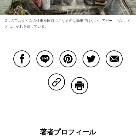
2つのフルタイムの仕事を同時にこなすのは簡単ではない。アビー、ベン、イ
オは、それを続けている。
Facebookで共有する
Lineで共有する
Pinterestで共有する
Twitterで共有する
Emailで
Copy Linkで共有する
印刷する
著者プロフィール