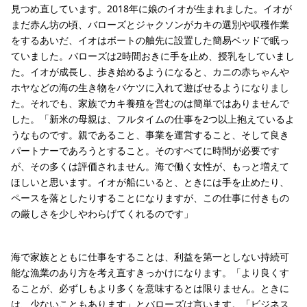
見つめ直しています。2018年に娘のイオが生まれました。イオが
まだ赤ん坊の頃、バローズとジャクソンがカキの選別や収穫作業
をするあいだ、イオはボートの舳先に設置した簡易ベッドで眠っ
ていました。バローズは2時間おきに手を止め、授乳をしていまし
た。イオが成長し、歩き始めるようになると、カニの赤ちゃんや
ホヤなどの海の生き物をバケツに入れて遊ばせるようになりまし
た。それでも、家族でカキ養殖を営むのは簡単ではありませんで
した。「新米の母親は、フルタイムの仕事を2つ以上抱えているよ
うなものです。親であること、事業を運営すること、そして良き
パートナーであろうとすること。そのすべてに時間が必要です
が、その多くは評価されません。海で働く女性が、もっと増えて
ほしいと思います。イオが船にいると、ときには手を止めたり、
ペースを落としたりすることになりますが、この仕事に付きもの
の厳しさを少しやわらげてくれるのです」
海で家族とともに仕事をすることは、利益を第一としない持続可
能な漁業のあり方を考え直すきっかけになります。「より良くす
ることが、必ずしもより多くを意味するとは限りません。ときに
は、少ないこともあります」とバローズは言います。「ビジネス