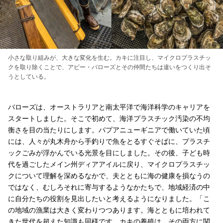
小さな取り組みが、大きな変化を生む。カキに注目し、マイクロプラスチッ
クを取り除くことで、アビー・バローズとその仲間たちは違いをつくり出そ
うとしている。
バローズは、オーストラリアと南太平洋で海洋科学のキャリアを
スタートしました。そこで初めて、海洋プラスチック汚染の不均
衡さを目の当たりにします。パプアニューギニアで働いていた頃
には、人々が丸木舟から手釣りで魚をとるすぐそばに、プラスチ
ックごみが浮かんでいる光景を目にしました。その後、子ども時
代を過ごしたメイン州ディアアイルに戻り、マイクロプラスチッ
クについて理解を深めるなかで、夫とともに海の健康を損なうの
ではなく、むしろそれに寄与するようなかたちで、地域経済の中
に自分たちの役割を見出したいと考えるようになりました。「こ
の地域の漁業は大きく変わりつつあります。海とともに培われて
きた世代を超えた知識も同様です。カキの養殖は、その両方に関