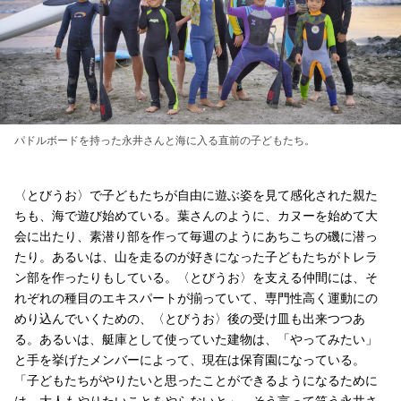
パドルボードを持った永井さんと海に入る直前の子どもたち。
〈とびうお〉で子どもたちが自由に遊ぶ姿を見て感化された親た
ちも、海で遊び始めている。葉さんのように、カヌーを始めて大
会に出たり、素潜り部を作って毎週のようにあちこちの磯に潜っ
たり。あるいは、山を走るのが好きになった子どもたちがトレラ
ン部を作ったりもしている。〈とびうお〉を支える仲間には、そ
れぞれの種目のエキスパートが揃っていて、専門性高く運動にの
めり込んでいくための、〈とびうお〉後の受け皿も出来つつあ
る。あるいは、艇庫として使っていた建物は、「やってみたい」
と手を挙げたメンバーによって、現在は保育園になっている。
「子どもたちがやりたいと思ったことができるようになるために
は、大人もやりたいことをやらないと」。そう言って笑う永井さ