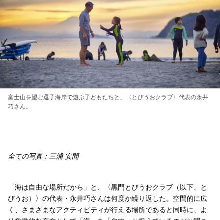
富士山を望む逗子海岸で遊ぶ子どもたちと、〈とびうおクラブ〉代表の永井
巧さん。
全ての写真：三浦 安間
「海は自由な場所だから」と、〈黒門とびうおクラブ（以下、と
びうお）〉の代表・永井巧さんは何度か繰り返した。空間的に広
く、さまざまなアクティビティが行える場所であると同時に、よ