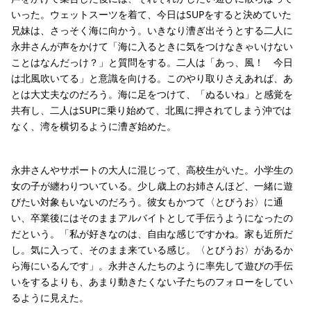
いった。ウェットスーツを着て、今日はSUPをすると決めていた
兄妹は、さっそく海に向かう。いきなり漕ぎ出そうとする二人に
永井さんが声をかけて「海に入るときに気をつけなきゃいけない
ことはなんだっけ？」と質問をする。二人は「あっ、風！ 今日
は北風吹いてる」と意識を向ける。このやり取りさえあれば、あ
とは大丈夫なのだろう。海に足をつけて、「ぬるいね」と感覚を
共有し、二人はSUPに乗り始めて、北風に押されてしまう沖では
なく、湾を横切るように漕ぎ始めた。
永井さんやサポートの大人に混じって、高校生がいた。小学生の
女の子が纏わりついている。少し歳上のお姉さんほど、一緒に遊
びたい対象もいないのだろう。彼女もかつて〈とびうお〉に通
い、卒業後にはそのままアルバイトとして手伝うようになったの
だという。「私が好きなのは、自由な感じですかね。家も近所だ
し。気に入って、そのまま来ている感じ。〈とびうお〉があるか
ら海にいるんです」。永井さんたちのように率先して遊びの手伝
いをするよりも、あまり動きたくない子たちのフォローをしてい
るように見えた。