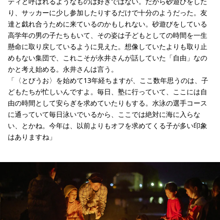
ティと呼ばれるようなものは好きではない。だから砂遊びをした
り、サッカーに少し参加したりするだけで十分のようだった。友
達と戯れ合うために来ているのかもしれない。砂遊びをしている
高学年の男の子たちもいて、その姿は子どもとしての時間を一生
懸命に取り戻しているように見えた。想像していたよりも取り止
めもない集団で、これこそが永井さんが話していた「自由」なの
かと考え始める。永井さんは言う。
「〈とびうお〉を始めて13年経ちますが、ここ数年思うのは、子
どもたちが忙しいんですよ。毎日、塾に行っていて、ここには自
由の時間として安らぎを求めていたりもする。水泳の選手コース
に通っていて毎日泳いでいるから、ここでは絶対に海に入らな
い、とかね。今年は、以前よりもオフを求めてくる子が多い印象
はありますね」