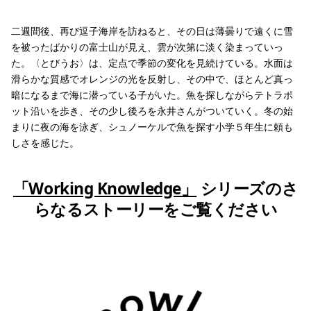
二週間後、再び逗子海岸を訪ねると、その日は薄曇りで遠くに雪
を被ったばかりの富士山が見え、雲が次第に淡く染まっていっ
た。〈とびうお〉は、定点で季節の変化を見続けている。水面は
滑らかな質感でオレンジの光を反射し、その中で、ほとんど真っ
暗になるまで海に潜っている子がいた。魚を探しながらテトラポ
ット沿いを歩き、その少し後ろを永井さんがついていく。冬の始
まりに夜の海を泳ぎ、シュノーケルで魚を探す小学５年生に頼も
しさを感じた。
「Working Knowledge」
シリーズのさ
らなるストーリーをご覧ください