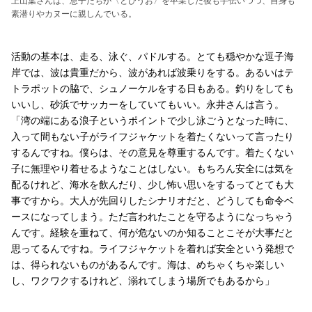
上山葉さんは、息子たちが〈とびうお〉を卒業した後も手伝いつつ、自身も
素潜りやカヌーに親しんでいる。
活動の基本は、走る、泳ぐ、パドルする。とても穏やかな逗子海
岸では、波は貴重だから、波があれば波乗りをする。あるいはテ
トラポットの脇で、シュノーケルをする日もある。釣りをしても
いいし、砂浜でサッカーをしていてもいい。永井さんは言う。
「湾の端にある浪子というポイントで少し泳ごうとなった時に、
入って間もない子がライフジャケットを着たくないって言ったり
するんですね。僕らは、その意見を尊重するんです。着たくない
子に無理やり着せるようなことはしない。もちろん安全には気を
配るけれど、海水を飲んだり、少し怖い思いをするってとても大
事ですから。大人が先回りしたシナリオだと、どうしても命令ベ
ースになってしまう。ただ言われたことを守るようになっちゃう
んです。経験を重ねて、何が危ないのか知ることこそが大事だと
思ってるんですね。ライフジャケットを着れば安全という発想で
は、得られないものがあるんです。海は、めちゃくちゃ楽しい
し、ワクワクするけれど、溺れてしまう場所でもあるから」