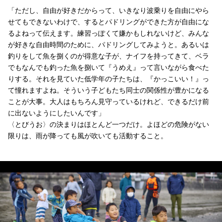
「ただし、自由が好きだからって、いきなり波乗りを自由にやら
せてもできないわけで、するとパドリングができた方が自由にな
るよねって伝えます。練習っぽくて嫌かもしれないけど、みんな
が好きな自由時間のために、パドリングしてみようと。あるいは
釣りをして魚を捌くのが得意な子が、ナイフを持ってきて、ベラ
でもなんでも釣った魚を捌いて『うめえ』って言いながら食べた
りする。それを見ていた低学年の子たちは、『かっこいい！』っ
て憧れますよね。そういう子どもたち同士の関係性が豊かになる
ことが大事。大人はもちろん見守っているけれど、できるだけ前
に出ないようにしたいんです」
〈とびうお〉の決まりはほとんど一つだけ。よほどの危険がない
限りは、雨が降っても風が吹いても活動すること。
たまたま座礁して停泊していたヨットを引っ張っているところ。いつも同じ場所で遊
たまたま座礁して停泊していたヨットを引っ張っているところ。いつも同じ場所で遊
たまたま座礁して停泊していたヨットを引っ張っているところ。いつも同じ場所で遊
たまたま座礁して停泊していたヨットを引っ張っているところ。いつも同じ場所で遊
たまたま座礁して停泊していたヨットを引っ張っているところ。いつも同じ場所で遊
たまたま座礁して停泊していたヨットを引っ張っているところ。いつも同じ場所で遊
たまたま座礁して停泊していたヨットを引っ張っているところ。いつも同じ場所で遊