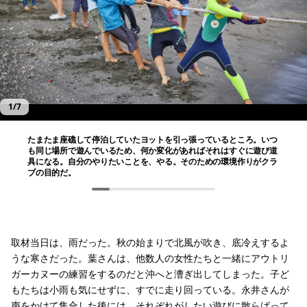
1
/
7
たまたま座礁して停泊していたヨットを引っ張っているところ。いつ
も同じ場所で遊んでいるため、何か変化があればそれはすぐに遊び道
具になる。自分のやりたいことを、やる。そのための環境作りがクラ
ブの目的だ。
取材当日は、雨だった。秋の始まりで北風が吹き、底冷えするよ
うな寒さだった。葉さんは、他数人の女性たちと一緒にアウトリ
ガーカヌーの練習をするのだと沖へと漕ぎ出してしまった。子ど
もたちは小雨も気にせずに、すでに走り回っている。永井さんが
声をかけて集合した後には、それぞれがしたい遊びに散らばって