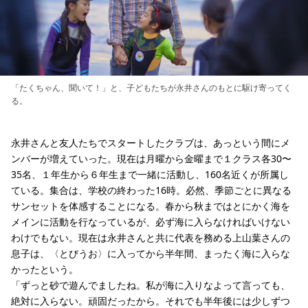
「たくちゃん、聞いて！」と、子どもたちが永井さんのもとに駆け寄ってく
る。
永井さんと友人たちでスタートしたクラブは、あっという間にメ
ンバーが増えていった。現在は月曜から金曜まで１クラス各30〜
35名、１年生から６年生まで一緒に活動し、160名近くが所属し
ている。集合は、学校の終わった16時。必然、季節ごとに異なる
サンセットを体感することになる。春から秋まではとにかく海を
メインに活動を行なっているが、必ず海に入らなければいけない
わけでもない。現在は永井さんと共に代表を務める上山葉さんの
息子は、〈とびうお〉に入ってから半年間、まったく海に入らな
かったという。
「ずっと砂で遊んでましたね。私が海に入りなよって言っても、
絶対に入らない。頑固だったから。それでも半年後には少しずつ