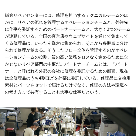
鎌倉リペアセンターには、修理を担当するテクニカルチームのほ
かに、リペアの流れを管理するオペレーションチームと、外注先
に仕事を委託するためのパートナーチームと、大きく3つのチーム
が連動している。全国の直営店やウェブサイトを通じて集まって
くる修理品は、いったん鎌倉に集められ、そこから各拠点に分け
られて修理が始まる。そうしたフロー全体を管理するのがオペレ
ーションチームの役割。質の高い業務をロスなく進めるために欠
かせないリペア部門の中枢だ。パートナーチームとは、「パート
ナー」と呼ばれる外部の会社に修理を委託するための部署。現在
は全修理品のうち4割ほどを外部に委託している。修理品に交換用
素材とパーツをセットで届けるだけでなく、修理の方法や環境へ
の考え方まで共有することも大事な仕事だという。