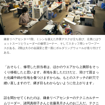
鎌倉リペアセンター1階。ミシンを据えた作業デスクが立ち並び、左奥にはウ
ェットスーツとウェーダーの修理コーナー、そしてスタッフ用シャワーブー
スがある。2階は大小の会議室と壁一面にボルダリングウォールが造り付けて
ある。
「おそらく、修理した担当者は、ほかのウエアから上腕部をそっ
くり移植したと思います。表地を直しただけだと、溶けて固まっ
た化繊中綿が生地を傷つけますからね。もとのステッチの針穴で
縫い直しますので、継ぎ目もわからないように仕上がります」
話を聞かせてくれたのは、鎌倉リペアセンターのテクニカルチー
ムリーダー、諸岡真樹子さんと佐藤美月さんのお二人だ。テクニ