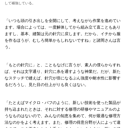
して補強している。
「いつも頭の引き出しを全開にして、考えながら作業を進めてい
ます。場合によっては、一度解体してから組み立て直こともあり
ますし、基本、縫製は元の針穴に戻します。だから、イチから服
を作るほうが、むしろ簡単かもしれないですね」と諸岡さんは言
う。
「もとの針穴に」と、こともなげに言うが、素人の僕らからすれ
ば、それは文字通り、針穴に糸を通すような神業だ。だが、新た
なステッチで縫えば、針穴が倍になるぶん強度や耐水性に影響す
るだろうし、見た目の仕上がりも良くはない。
「たとえばマイクロ・パフのように、新しい技術を使った製品が
持ち込まれたときは、それに対する修理の研修やマニュアルのよ
うなものはないので、みんなの知恵を集めて、何が最適な修理方
法なのかをよく考えます。また、修理の得意分野が人によって違