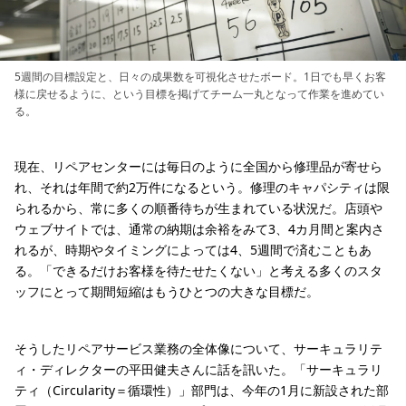
5週間の目標設定と、日々の成果数を可視化させたボード。1日でも早くお客
様に戻せるように、という目標を掲げてチーム一丸となって作業を進めてい
る。
現在、リペアセンターには毎日のように全国から修理品が寄せら
れ、それは年間で約2万件になるという。修理のキャパシティは限
られるから、常に多くの順番待ちが生まれている状況だ。店頭や
ウェブサイトでは、通常の納期は余裕をみて3、4カ月間と案内さ
れるが、時期やタイミングによっては4、5週間で済むこともあ
る。「できるだけお客様を待たせたくない」と考える多くのスタ
ッフにとって期間短縮はもうひとつの大きな目標だ。
そうしたリペアサービス業務の全体像について、サーキュラリテ
ィ・ディレクターの平田健夫さんに話を訊いた。「サーキュラリ
ティ（Circularity＝循環性）」部門は、今年の1月に新設された部