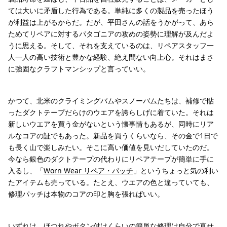
ては大いに矛盾した行為である。単純に多くの製品を売ったほう
が利益は上がるからだ。だが、平田さんの話をうかがって、あら
ためてリペアに対するパタゴニアの攻めの姿勢に理解が及んだよ
うに思える。そして、それを支えているのは、リペアスタッフ一
人一人の高い技術と豊かな経験、絶え間ない向上心。それはまさ
に強固なクラフトマンシップと言っていい。
かつて、北米のクライミングバムやスノーバムたちは、補修で貼
ったダクトテープだらけのウエアを誇らしげに着ていた。それは
新しいウエアを買う金がないという懐事情もあるが、同時にリア
ルなコアの証でもあった。新品を買うくらいなら、その金で1日で
も長く山で楽しみたい。そこに高い価値を見いだしていたのだ。
今なら銀色のダクトテープの代わりにリペアテープが簡単に手に
入るし、「
Worn Wear リペア・パッチ
」というちょっと気の利い
たアイテムも売っている。たとえ、ウエアの色と違っていても、
修理パッチは本物のコアの印と胸を張ればいい。
いずれは、ほつれやボタン付けくらいの簡単な修理は自分で直せ