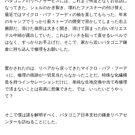
パタゴニアのリペアサービスには、これまで何度となくお世話に
なってきた。シェルのかぎ裂き、壊れたファスナーの付け替え、
最近ではマイクロ・パフ・フーディの袖を直してもらった。年末
のキャンプでうっかり薪ストーブの煙突で溶かしてしまった右上
腕部だ。溶けた個所は大きく開き、溶けて固まった白いポリエス
テル中綿が露出していた。これはパッチを貼って直せるレベルで
はなく、すっかりお手上げだ。そこで、家から近いパタゴニア鎌
倉に持ち込んで修理をお願いした。
驚かされたのは、リペアから戻ってきたマイクロ・パフ・フーデ
ィに、修理の痕跡が一切見当たらなかったことだ。特殊な化繊構
造を持つインサレーションだけに、単純な生地交換や当て布修理
で済まないことは容易に想像できた。では、いったいどうやっ
て？
そこで僕は謎を解明すべく、パタゴニア日本支社の鎌倉リペアセ
ンターを訪ねることにした。