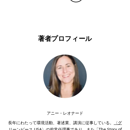
Copy Linkで共有する
印刷する
著者プロフィール
アニー・レオナード
長年にわたって環境活動、著述業、講演に従事している。
〈グ
リーンピース USA〉
の前常任理事であり、また「The Story of