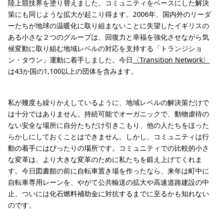
陸上競技界を塗り替えました。コミュニティをベースにした解決
策にも同じような拡大が起こり得ます。2006年、国内外のリーダ
ーたちが地球の温暖化に取り組まないことに失望したイギリスの
ある小さな２つのグループは、回復力と幸福を強化させながら気
候変動に取り組む地域レベルの対応を支持する「トランジショ
ン・タウン」運動に着手しました。今日
〈Transition Network〉
は43か国の1,100以上の団体を含みます。
私が幾度も繰りかえしているように、地域レベルの解決策だけで
は十分ではありません。持続可能でオーガニックで、動物虐待の
ない安全な場所に自分たちだけ引きこもり、他の人たちをほった
らかしにしておくことはできません。しかし、コミュニティは行
動の着手にはぴったりの場所です。コミュニティでの比較的小さ
な変革は、より大きな変革のために私たちを鍛え上げてくれま
す。今日図書館の前に自転車置き場を作ったなら、来年は町中に
自転車専用レーンを、やがて公共輸送の拡大や高速道路建設の中
止、ついには化石燃料補助金に対抗するまでに至るかも知れない
のです。