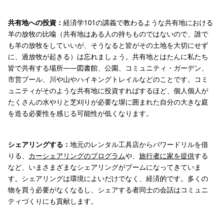
共有地への投資：
経済学101の講義で教わるような共有地における
羊の放牧の比喩（共有地はある人の持ちものではないので、誰で
も羊の放牧をしていいが、そうなると皆がその土地を大切にせず
に、過放牧が起きる）は忘れましょう。共有地とはたんに私たち
皆で共有する場所——図書館、公園、コミュニティ・ガーデン、
市営プール、川や山やハイキングトレイルなどのことです。コミ
ュニティがそのような共有地に投資すればするほど、個人個人が
たくさんの水やりと芝刈りが必要な塀に囲まれた自分の大きな庭
を造る必要性を感じる可能性が低くなります。
シェアリングする：
地元のレンタル工具店からパワードリルを借
りる、
カーシェアリングのプログラム
や、
旅行者に家を提供
する
など、いまさまざまなシェアリングがブームになってきていま
す。シェアリングは環境によいだけでなく、経済的です。多くの
物を買う必要がなくなるし、シェアする者同士の会話はコミュニ
ティづくりにも貢献します。