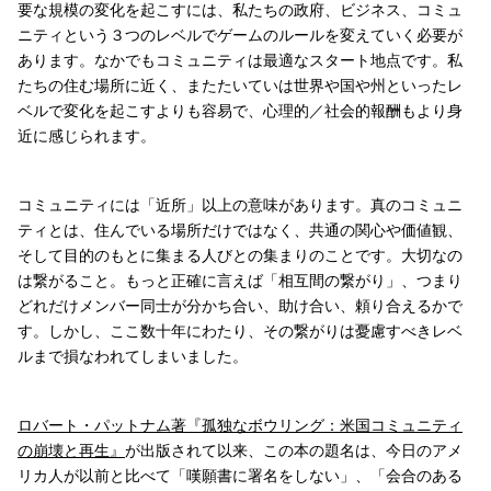
要な規模の変化を起こすには、私たちの政府、ビジネス、コミュ
ニティという３つのレベルでゲームのルールを変えていく必要が
あります。なかでもコミュニティは最適なスタート地点です。私
たちの住む場所に近く、またたいていは世界や国や州といったレ
ベルで変化を起こすよりも容易で、心理的／社会的報酬もより身
近に感じられます。
コミュニティには「近所」以上の意味があります。真のコミュニ
ティとは、住んでいる場所だけではなく、共通の関心や価値観、
そして目的のもとに集まる人びとの集まりのことです。大切なの
は繋がること。もっと正確に言えば「相互間の繋がり」、つまり
どれだけメンバー同士が分かち合い、助け合い、頼り合えるかで
す。しかし、ここ数十年にわたり、その繋がりは憂慮すべきレベ
ルまで損なわれてしまいました。
ロバート・パットナム著『孤独なボウリング：米国コミュニティ
の崩壊と再生』
が出版されて以来、この本の題名は、今日のアメ
リカ人が以前と比べて「嘆願書に署名をしない」、「会合のある