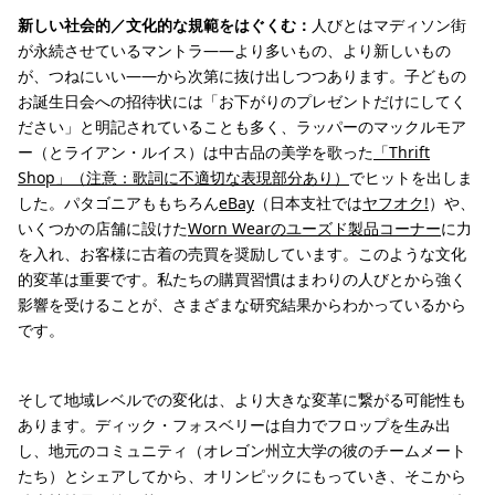
新しい社会的／文化的な規範をはぐくむ：
人びとはマディソン街
が永続させているマントラ――より多いもの、より新しいもの
が、つねにいい――から次第に抜け出しつつあります。子どもの
お誕生日会への招待状には「お下がりのプレゼントだけにしてく
ださい」と明記されていることも多く、ラッパーのマックルモア
ー（とライアン・ルイス）は中古品の美学を歌った
「Thrift
Shop」（注意：歌詞に不適切な表現部分あり）
でヒットを出しま
した。パタゴニアももちろん
eBay
（日本支社では
ヤフオク!
）や、
いくつかの店舗に設けた
Worn Wearのユーズド製品コーナー
に力
を入れ、お客様に古着の売買を奨励しています。このような文化
的変革は重要です。私たちの購買習慣はまわりの人びとから強く
影響を受けることが、さまざまな研究結果からわかっているから
です。
そして地域レベルでの変化は、より大きな変革に繋がる可能性も
あります。ディック・フォスベリーは自力でフロップを生み出
し、地元のコミュニティ（オレゴン州立大学の彼のチームメート
たち）とシェアしてから、オリンピックにもっていき、そこから