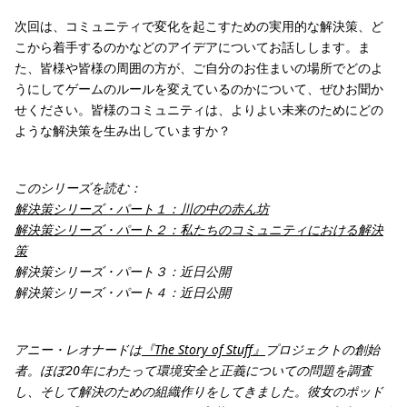
次回は、コミュニティで変化を起こすための実用的な解決策、ど
こから着手するのかなどのアイデアについてお話しします。ま
た、皆様や皆様の周囲の方が、ご自分のお住まいの場所でどのよ
うにしてゲームのルールを変えているのかについて、ぜひお聞か
せください。皆様のコミュニティは、よりよい未来のためにどの
ような解決策を生み出していますか？
このシリーズを読む：
解決策シリーズ・パート１：川の中の赤ん坊
解決策シリーズ・パート２：私たちのコミュニティにおける解決
策
解決策シリーズ・パート３：近日公開
解決策シリーズ・パート４：近日公開
アニー・レオナードは
『The Story of Stuff』
プロジェクトの創始
者。ほぼ20年にわたって環境安全と正義についての問題を調査
し、そして解決のための組織作りをしてきました。彼女のポッド