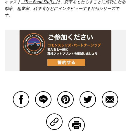
キャスト
『The Good Stuff』
は、変革をもたらすことに成功した活
動家、起業家、科学者などにインタビューする月刊シリーズで
す。
Facebookで共有する
Lineで共有する
Pinterestで共有する
Twitterで共有する
Emailで