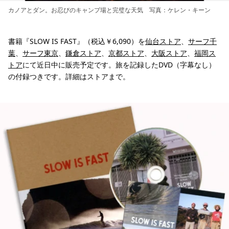
カノアとダン。お忍びのキャンプ場と完璧な天気 写真：ケレン・キーン
書籍『SLOW IS FAST』（税込￥6,090）を
仙台ストア
、
サーフ千
葉
、
サーフ東京
、
鎌倉ストア
、
京都ストア
、
大阪ストア
、
福岡ス
トア
にて近日中に販売予定です。旅を記録したDVD（字幕なし）
の付録つきです。詳細はストアまで。