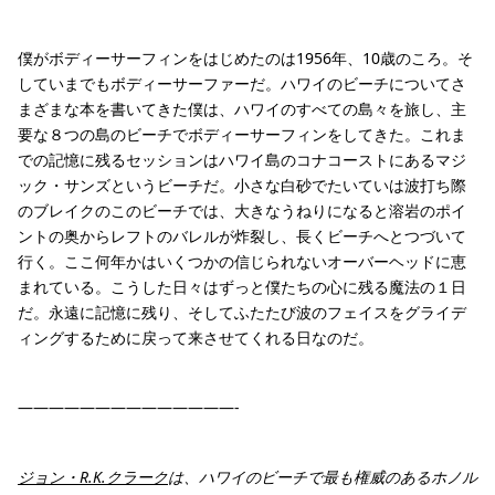
僕がボディーサーフィンをはじめたのは1956年、10歳のころ。そ
していまでもボディーサーファーだ。ハワイのビーチについてさ
まざまな本を書いてきた僕は、ハワイのすべての島々を旅し、主
要な８つの島のビーチでボディーサーフィンをしてきた。これま
での記憶に残るセッションはハワイ島のコナコーストにあるマジ
ック・サンズというビーチだ。小さな白砂でたいていは波打ち際
のブレイクのこのビーチでは、大きなうねりになると溶岩のポイ
ントの奥からレフトのバレルが炸裂し、長くビーチへとつづいて
行く。ここ何年かはいくつかの信じられないオーバーヘッドに恵
まれている。こうした日々はずっと僕たちの心に残る魔法の１日
だ。永遠に記憶に残り、そしてふたたび波のフェイスをグライデ
ィングするために戻って来させてくれる日なのだ。
——————————————-
ジョン・R.K.クラーク
は、ハワイのビーチで最も権威のあるホノル