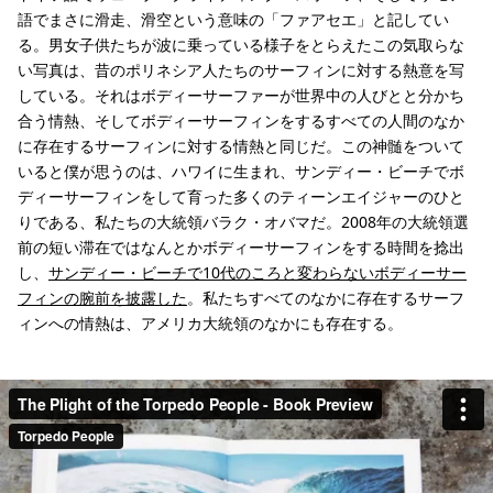
語でまさに滑走、滑空という意味の「ファアセエ」と記してい
る。男女子供たちが波に乗っている様子をとらえたこの気取らな
い写真は、昔のポリネシア人たちのサーフィンに対する熱意を写
している。それはボディーサーファーが世界中の人びとと分かち
合う情熱、そしてボディーサーフィンをするすべての人間のなか
に存在するサーフィンに対する情熱と同じだ。この神髄をついて
いると僕が思うのは、ハワイに生まれ、サンディー・ビーチでボ
ディーサーフィンをして育った多くのティーンエイジャーのひと
りである、私たちの大統領バラク・オバマだ。2008年の大統領選
前の短い滞在ではなんとかボディーサーフィンをする時間を捻出
し、
サンディー・ビーチで10代のころと変わらないボディーサー
フィンの腕前を披露した
。私たちすべてのなかに存在するサーフ
ィンへの情熱は、アメリカ大統領のなかにも存在する。