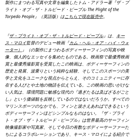
製作にまつわる写真や文章を編集したトム・アドラー著『ザ・プ
ライト・オブ・ザ・トルピード・ピープル The Plight of the
Torpedo People』（英語版）は
こちらで現在販売中
。
『
ザ・プライト・オブ・ザ・トルピード・ピープル
』は、
キー
ス・マロイ
監督のデビュー映画『
カム・ヘル・オア・ハイ・ウォ
ーター）
』（の製作にまつわるボディーサーフィンの写真や映
像、個人的なエッセイを集めたものである。映画祭で最優秀映画
賞と最優秀撮影賞を受賞したこの映画は、ボディーサーフィンの
歴史と発展、波乗りという純粋な経験、そしてこのスポーツの美
学と文化をユニークな視点からとらえ、そのコミュニティーに存
在する人びとや土地の物語を伝えている。この映画の思いがけな
い人気は、環境問題に敏感な現代の『過ぎたるは及ばざるがごと
し』という価値観を反映しているのではないだろうか。すべての
マリンスポーツのなかでも、フィンと波さえあればできるという
ボディーサーフィンほどシンプルなものはない。『ザ・プライ
ト・オブ・ザ・トルピード・ピープル』は世界最高のサーフィン
映像撮影家や写真家、そして今日の有数なボディーサーファーた
ちによるコラボレーションであり、キース・マロイによる紹介で