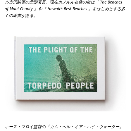
ル市消防署の元副署長。現在ホノルル在住の彼は『 The Beaches
of Maui County 』や『 Hawaii’s Best Beaches 』をはじめとする多
くの著書がある。
キース・マロイ監督の『カム・ヘル・オア・ハイ・ウォーター』