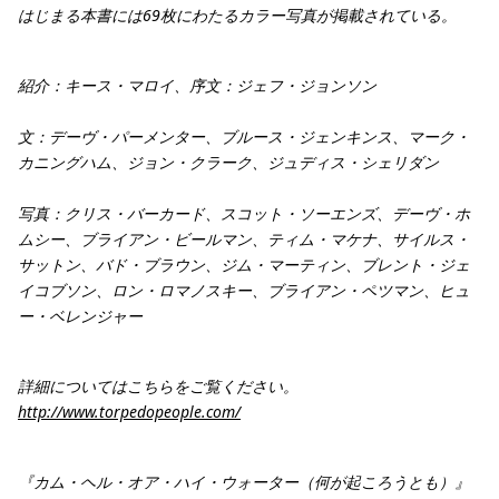
はじまる本書には69枚にわたるカラー写真が掲載されている。
紹介：キース・マロイ、序文：ジェフ・ジョンソン
文：デーヴ・パーメンター、ブルース・ジェンキンス、マーク・
カニングハム、ジョン・クラーク、ジュディス・シェリダン
写真：クリス・バーカード、スコット・ソーエンズ、デーヴ・ホ
ムシー、ブライアン・ビールマン、ティム・マケナ、サイルス・
サットン、バド・ブラウン、ジム・マーティン、ブレント・ジェ
イコブソン、ロン・ロマノスキー、ブライアン・ペツマン、ヒュ
ー・ベレンジャー
詳細についてはこちらをご覧ください。
http://www.torpedopeople.com/
『カム・ヘル・オア・ハイ・ウォーター（何が起ころうとも）』