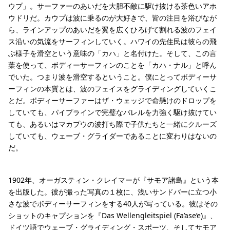
ウプ」。サーファーのあいだを大胆不敵に駆け抜ける茶色いアホ
ウドリだ。カウプは波に乗るのが大好きで、皆の注目を浴びなが
ら、ラインアップのあいだを翼を広くひろげて割れる波のフェイ
ス沿いの気流をサーフィンしていく。ハワイの先住民は彼らの飛
ぶ様子を滑空という意味の「カハ」と名付けた。そして、この言
葉を使って、ボディーサーフィンのことを「カハ・ナル」と呼ん
でいた。つまり波を滑空するということ。僕にとってボディーサ
ーフィンの本質とは、波のフェイスをグライディングしていくこ
とだ。ボディーサーファーはザ・ウェッジで命懸けのドロップを
していても、パイプラインで完璧なバレルを力強く駆け抜けてい
ても、あるいはマカプウの波打ち際で子供たちと一緒にクルーズ
していても、ウェーブ・グライダーであることに変わりはないの
だ。
1902年、オーガスティン・クレイマーが『サモア諸島』という本
を出版した。彼が撮った写真の１枚に、浅いサンドバーに立つ小
さな波でボディーサーフィンをする40人が写っている。彼はその
ショットのキャプションを『Das Wellengleitspiel (Fa’ase’e)』、
ドイツ語でウェーブ・グライディング・スポーツ、そしてサモア