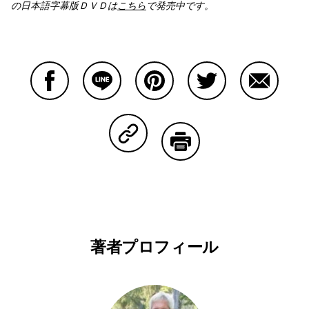
の日本語字幕版ＤＶＤは
こちら
で発売中です。
Facebookで共有する
Lineで共有する
Pinterestで共有する
Twitterで共有する
Emailで
Copy Linkで共有する
印刷する
著者プロフィール