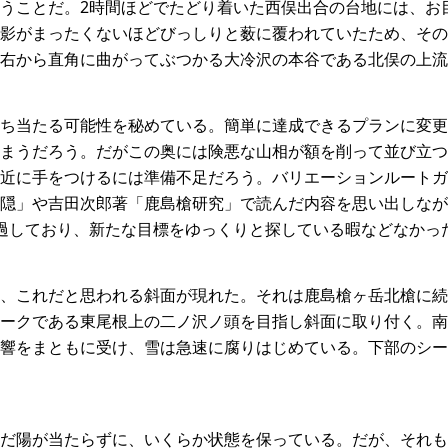
うことだ。2時間ほどでたどり着いた西俣出合の台地には、お
影がまったくないほどびっしりと薮に覆われていたため、その
右から直角に曲がってぶつかる大冷沢の本谷である北俣の上流
ち当たる可能性を秘めている。簡単に達成できるプランに変更
まうだろう。だがこの奥には険悪な山相が額を削って並び立つ
近に手をつけるには準備不足だろう。バリエーションルートガ
隠」や吉田次郎著「鹿島槍研究」で読んだ内容を思い出しなが
過しており、新たな目標をゆっくりと探している暇などなかっ
、これだと思われる斜面が現れた。それは鹿島槍ヶ岳北槍に続
ークである東尾根上の二ノ沢ノ頭を目指し斜面に取り付く。南
響をまともに受け、雪は急速に腐りはじめている。下部のシー
だ陽が当たらずに、いくらか状態を保っている。だが、それも