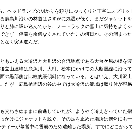
ら、ヘッドランプの明かりを頼りにゆっくりと丁寧にスプリッ
る鹿島川沿いの林道はさすがに気温が低く、まだジャケットを
りと肺に吸い込んでから、ノートラックの雪上に気持ちよくシ
できず、停滞を余儀なくされていたこの何日か。その溜まった
となく突き進んだ。
ともいえる大冷沢と大川沢の合流地点である大台ケ原の橋を渡
後立山連峰は糸魚川、大町、松本にかけての大断層線に沿って
面の黒部側は比較的緩傾斜になっている。とはいえ、大川沢上
。だが、鹿島槍周辺の谷の中では大冷沢の流域は取り付が容易
も交わさぬままに前進していたが、ようやく冷えきっていた指
っかけにジャケットを脱ぐ。その足を止めた場所は偶然にも一
パーティーが幕営中に雪崩のため遭難した場所。すでにどこから