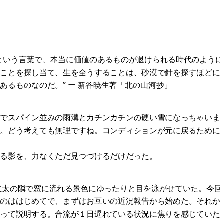
という言葉で、本当に価値のあるものが退けられる時代のよう
ことを探し当て、生を全うすることは、砂漠で針を探すほどに
あるものなのだ。” ー 新谷暁生著「北の山河抄」
でスパイン並みの雨溝とカチンカチンの硬い雪になっちゃいま
。どう考えても無理ですね。コンディションが元に戻るために
る影を、力なくただ見つづけるだけだった。
立太の隣で窓に流れる景色にゆったりと目を泳がせていた。今
のははじめてで、まずはお互いの近況報告から始めた。それか
って説明する。合流が１日遅れている状況に焦りを感じていた