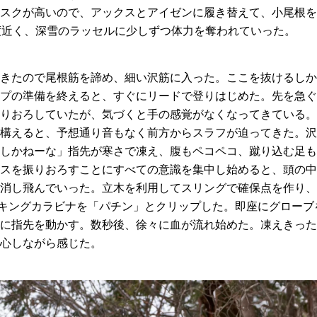
スクが高いので、アックスとアイゼンに履き替えて、小尾根を
度近く、深雪のラッセルに少しずつ体力を奪われていった。
きたので尾根筋を諦め、細い沢筋に入った。ここを抜けるしか
プの準備を終えると、すぐにリードで登りはじめた。先を急ぐ
りおろしていたが、気づくと手の感覚がなくなってきている。
構えると、予想通り音もなく前方からスラフが迫ってきた。沢
しかねーな」指先が寒さで凍え、腹もペコペコ、蹴り込む足も
スを振りおろすことにすべての意識を集中し始めると、頭の中
消し飛んでいった。立木を利用してスリングで確保点を作り、
ッキングカラビナを「パチン」とクリップした。即座にグロー
に指先を動かす。数秒後、徐々に血が流れ始めた。凍えきった
心しながら感じた。