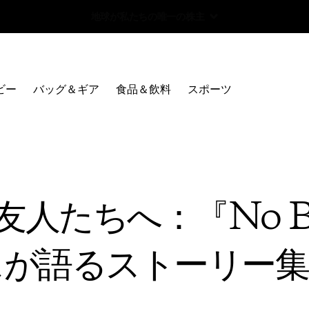
Worn Wear 買取プログラム
ビー
バッグ＆ギア
食品＆飲料
スポーツ
たちへ：『No Bad
スが語るストーリー集