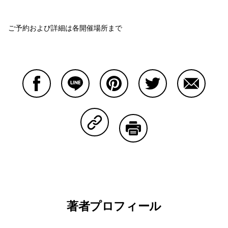
ご予約および詳細は各開催場所まで
Facebookで共有する
Lineで共有する
Pinterestで共有する
Twitterで共有する
Emailで
Copy Linkで共有する
印刷する
著者プロフィール