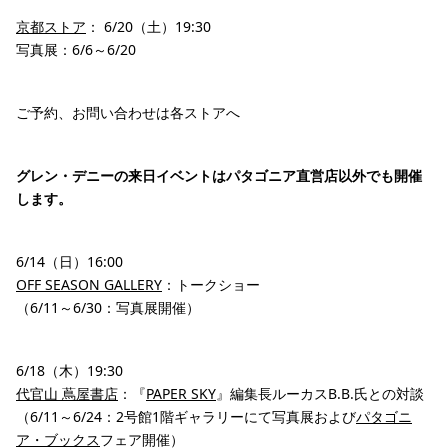
京都ストア
： 6/20（土）19:30
写真展：6/6～6/20
ご予約、お問い合わせは各ストアへ
グレン・デニーの来日イベントはパタゴニア直営店以外でも開催
します。
6/14（日）16:00
OFF SEASON GALLERY
：トークショー
（6/11～6/30：写真展開催）
6/18（木）19:30
代官山 蔦屋書店
：『
PAPER SKY
』編集長ルーカスB.B.氏との対談
（6/11～6/24：2号館1階ギャラリーにて写真展および
パタゴニ
ア・ブックス
フェア開催）