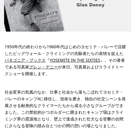
1950年代の終わりから1960年代はじめのヨセミテ・バレーで活躍
したビッグウォール・クライミングの先駆者たちの表情を捉えた
パタゴニア・ブックス
『
YOSEMITE IN THE SIXTIES
』。その著者
である写真家
グレン・デニー
が来日。写真展およびスライドトー
クショーを開催します。
社会変革の気風のなか、仕事と社会から落ちこぼれてヨセミテ・
バレーのキャンプ4に移住し、技術を磨き、独自の社交シーンを発
展させる献身的なクライマーたちから成る小さなグループができ
ました。この禁欲的かつボルダーに囲まれたキャンプ場はクライ
ミング界の震源地となり、壁上で達成された壮大なる登攀の合間
にさらなる冒険の踏み台とつかの間の憩いの場となりました。