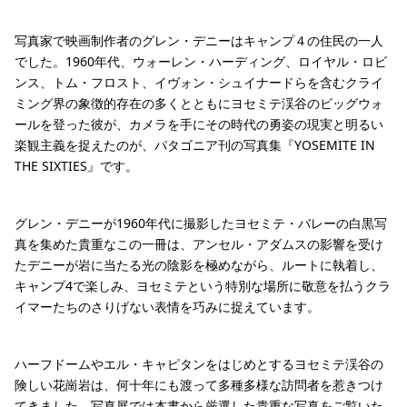
写真家で映画制作者のグレン・デニーはキャンプ４の住民の一人
でした。1960年代、ウォーレン・ハーディング、ロイヤル・ロビ
ンス、トム・フロスト、イヴォン・シュイナードらを含むクライ
ミング界の象徴的存在の多くとともにヨセミテ渓谷のビッグウォ
ールを登った彼が、カメラを手にその時代の勇姿の現実と明るい
楽観主義を捉えたのが、パタゴニア刊の写真集『YOSEMITE IN
THE SIXTIES』です。
グレン・デニーが1960年代に撮影したヨセミテ・バレーの白黒写
真を集めた貴重なこの一冊は、アンセル・アダムスの影響を受け
たデニーが岩に当たる光の陰影を極めながら、ルートに執着し、
キャンプ4で楽しみ、ヨセミテという特別な場所に敬意を払うクラ
イマーたちのさりげない表情を巧みに捉えています。
ハーフドームやエル・キャピタンをはじめとするヨセミテ渓谷の
険しい花崗岩は、何十年にも渡って多種多様な訪問者を惹きつけ
てきました。写真展では本書から厳選した貴重な写真をご覧いた