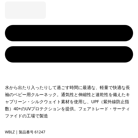
水から出たり入ったりして過ごす時間に最適な、軽量で快適な長
袖のベビー用クルーネック。通気性と伸縮性と速乾性を備えたキ
ャプリーン・シルクウェイト素材を使用し、UPF（紫外線防止指
数）40+のUVプロテクションを提供。フェアトレード・サーティ
ファイドの工場で製造
WBLZ
Water People Banner: Lemon Zest
| 製品番号 61247