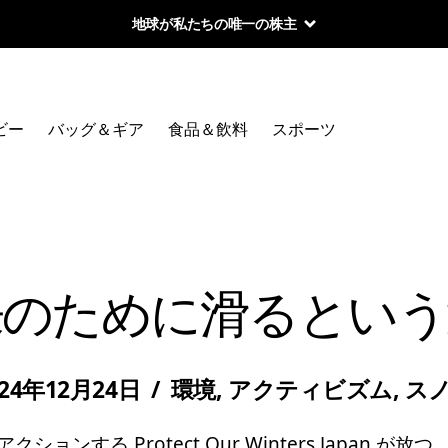
地球が私たちの唯一の株主
ビー
バッグ＆ギア
食品＆飲料
スポーツ
来のために滑るという
024年12月24日
/
環境
,
アクティビズム
,
ス
ョンする Protect Our Winters Japan 