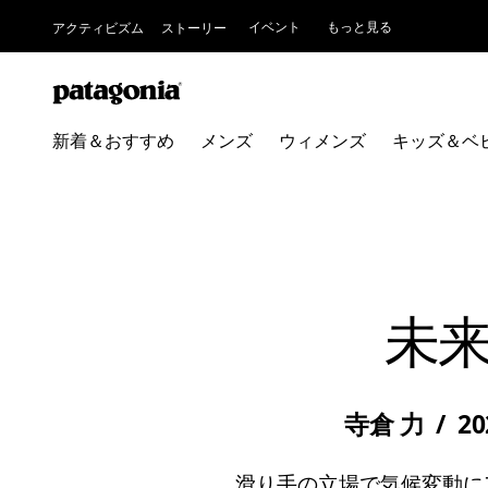
イベント
もっと見る
アクティビズム
ストーリー
新着＆おすすめ
メンズ
ウィメンズ
キッズ＆ベ
未
寺倉 力
/
2
滑り手の立場で気候変動にアクシ