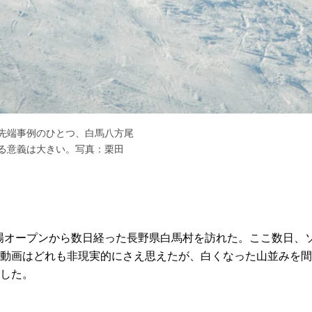
先端事例のひとつ、白馬八方尾
る意義は大きい。写真：栗田
キー場オープンから数日経った長野県白馬村を訪れた。ここ数日、
動画はどれも非現実的にさえ思えたが、白くなった山並みを間
した。