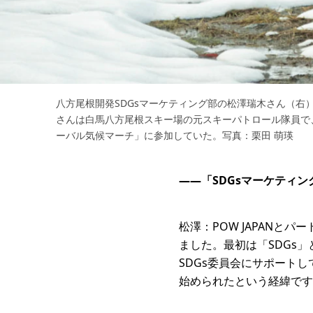
八方尾根開発SDGsマーケティング部の松澤瑞木さん（右
さんは白馬八方尾根スキー場の元スキーパトロール隊員で
ーバル気候マーチ」に参加していた。写真：栗田 萌瑛
——「SDGsマーケティ
松澤：POW JAPANと
ました。最初は「SDGs」と
SDGs委員会にサポート
始められたという経緯です