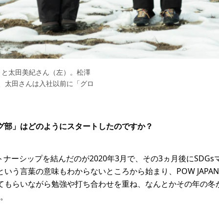
）と太田美紀さん（左）。松澤
、太田さんは入社以前に「グロ
ング部」はどのようにスタートしたのですか？
パートナーシップを結んだのが2020年3月で、その3ヵ月後にSD
いう言葉の意味もわからないところから始まり、POW JAPANや、H
してもらいながら勉強や打ち合わせを重ね、なんとかその年の冬
。