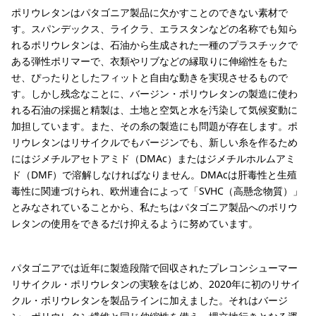
ポリウレタンはパタゴニア製品に欠かすことのできない素材で
す。スパンデックス、ライクラ、エラスタンなどの名称でも知ら
れるポリウレタンは、石油から生成された一種のプラスチックで
ある弾性ポリマーで、衣類やリブなどの縁取りに伸縮性をもた
せ、ぴったりとしたフィットと自由な動きを実現させるもので
す。しかし残念なことに、バージン・ポリウレタンの製造に使わ
れる石油の採掘と精製は、土地と空気と水を汚染して気候変動に
加担しています。また、その糸の製造にも問題が存在します。ポ
リウレタンはリサイクルでもバージンでも、新しい糸を作るため
にはジメチルアセトアミド（DMAc）またはジメチルホルムアミ
ド（DMF）で溶解しなければなりません。DMAcは肝毒性と生殖
毒性に関連づけられ、欧州連合によって「SVHC（高懸念物質）」
とみなされていることから、私たちはパタゴニア製品へのポリウ
レタンの使用をできるだけ抑えるように努めています。
パタゴニアでは近年に製造段階で回収されたプレコンシューマー
リサイクル・ポリウレタンの実験をはじめ、2020年に初のリサイ
クル・ポリウレタンを製品ラインに加えました。それはバージ