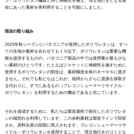
ン・ポリウレタン繊維と同じ伸縮性を備え、埋立地行きとなる運
命にあった素材を再利用することを可能にしました。
現在の取り組み
2025年秋シーズンにパタゴニアが使用したポリウレタンは、すべ
ての生地や素材を合わせても１％以下。ポリウレタンは重要な機
能を提供するものの、パタゴニア製品の中では使用量が最も少な
い素材のひとつです。たとえばジャケットに伸縮性を施すために
使用するポリウレタンの割合は、素材構造全体の８〜９％に過ぎ
ません。それでも私たちはこれが、地球からさらに資源を採取す
る代わりに、すでにあるもの（プレコンシューマーリサイクル・
ポリウレタン）を利用するための機会であると信じています。
それを達成するために、私たちは製造過程で発生したポリウレタ
ンの端切れを利用しています。この余剰素材は製造ラインで回収
され、原料生産の段階に再入されます。プレコンシューマーリサ
イクル・ポリウレタンを使用することで、埋立地行きのゴミとな